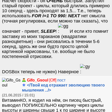
Насчет скорости - он
ОЧЕНЬ
быстрый. Запустил
старый проект - циклы, который длились примерно
10 секунд - здесь проходят за 1,5... Т.е., теперь
использовать
FOR i=1 TO 990: NEXT
нет смысла
(точная регулировка, если можно так сказать), что
означает - привет,
SLEEP
!
И если кто помнит
заставку из моих тараканов (квадратики
разноцветные) - они рисовались в течении 5-6
секунд, здесь же они будто просто целой
картинкой нарисованы, т.е. вообще не было
постепенной отрисовки.
DOSBox теперь не нужен) Наверное
Gifo_Gsoul
[Off]
пост
</Твой код отражает эволюцию твоего
мышления .../>
(21.06.2015 / 15:01)
ВитаминКО, я кодил на нём, он писец быстрый,
выводил ПОПИКСЕЛЬНО картинку через циклы
высоты и ширины свыше 1 к по ширине и высоте