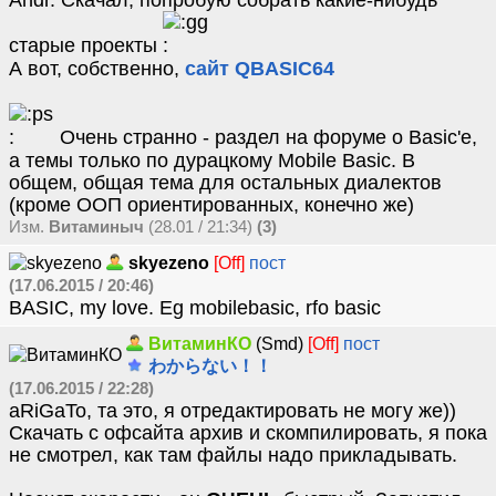
Andr. Скачал, попробую собрать какие-нибудь
старые проекты
А вот, собственно,
сайт QBASIC64
Очень странно - раздел на форуме о Basic'е,
а темы только по дурацкому Mobile Basic. В
общем, общая тема для остальных диалектов
(кроме ООП ориентированных, конечно же)
Изм.
Витаминыч
(28.01 / 21:34)
(3)
skyezeno
[Off]
пост
(17.06.2015 / 20:46)
BASIC, my love. Eg mobilebasic, rfo basic
ВитаминКО
(Smd)
[Off]
пост
わからない！！
(17.06.2015 / 22:28)
aRiGaTo, та это, я отредактировать не могу же))
Скачать с офсайта архив и скомпилировать, я пока
не смотрел, как там файлы надо прикладывать.