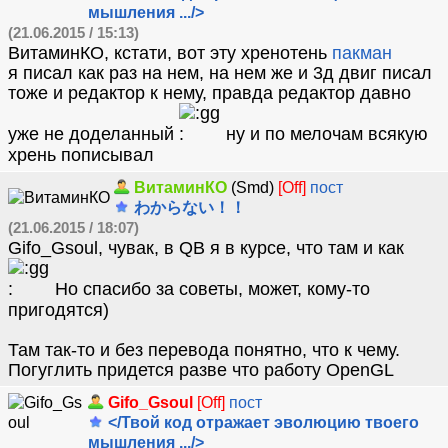
мышления .../>
(21.06.2015 / 15:13)
ВитаминКО, кстати, вот эту хренотень
пакман
я писал как раз на нем, на нем же и 3д двиг писал
тоже и редактор к нему, правда редактор давно
уже не доделанный
ну и по мелочам всякую
хрень пописывал
ВитаминКО
(Smd)
[Off]
пост
わからない！！
(21.06.2015 / 18:07)
Gifo_Gsoul, чувак, в QB я в курсе, что там и как
Но спасибо за советы, может, кому-то
пригодятся)
Там так-то и без перевода понятно, что к чему.
Погуглить придется разве что работу OpenGL
Gifo_Gsoul
[Off]
пост
</Твой код отражает эволюцию твоего
мышления .../>