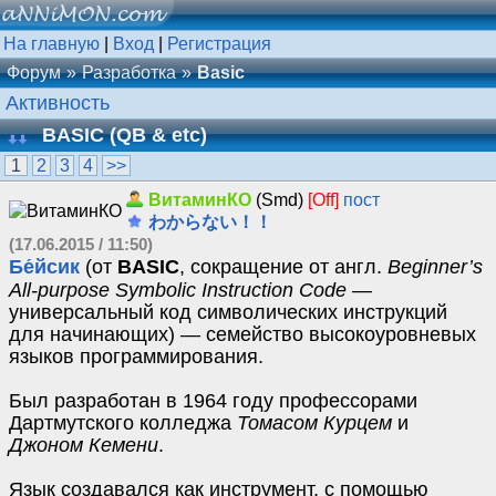
На главную
|
Вход
|
Регистрация
Форум
Разработка
Basic
Активность
BASIC (QB & etc)
1
2
3
4
>>
ВитаминКО
(Smd)
[Off]
пост
わからない！！
(17.06.2015 / 11:50)
Бе́йсик
(от
BASIC
, сокращение от англ.
Beginner’s
All-purpose Symbolic Instruction Code
—
универсальный код символических инструкций
для начинающих) — семейство высокоуровневых
языков программирования.
Был разработан в 1964 году профессорами
Дартмутского колледжа
Томасом Курцем
и
Джоном Кемени
.
Язык создавался как инструмент, с помощью