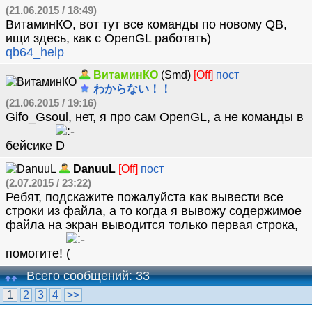
(21.06.2015 / 18:49)
ВитаминКО, вот тут все команды по новому QB,
ищи здесь, как с OpenGL работать)
qb64_help
ВитаминКО
(Smd)
[Off]
пост
わからない！！
(21.06.2015 / 19:16)
Gifo_Gsoul, нет, я про сам OpenGL, а не команды в
бейсике
DanuuL
[Off]
пост
(2.07.2015 / 23:22)
Ребят, подскажите пожалуйста как вывести все
строки из файла, а то когда я вывожу содержимое
файла на экран выводится только первая строка,
помогите!
Всего сообщений: 33
1
2
3
4
>>