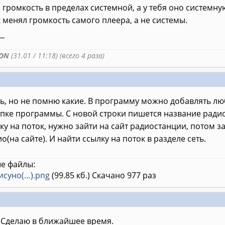
громкость в пределах системной, а у тебя оно системну
 менял громкость самого плеера, а не системы.
__
ON
(31.01 / 11:18) (всего 4 раза)
ть, но не помню какие. В программу можно добавлять л
 папке программы. С новой строки пишется название радио
ку на поток, нужно зайти на сайт радиостанции, потом з
(на сайте). И найти ссылку на поток в разделе сеть.
е файлы:
исуно(…).png
(99.85 кб.) Скачано 977 раз
 Сделаю в ближайшее время.