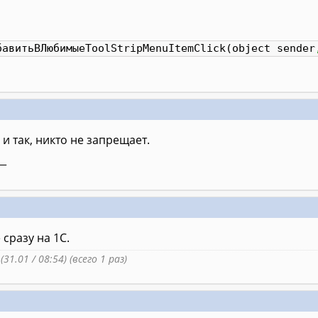
бавитьВЛюбимыеToolStripMenuItemClick
(
object sender
 и так, никто не запрещает.
__
 сразу на 1С.
(31.01 / 08:54) (всего 1 раз)