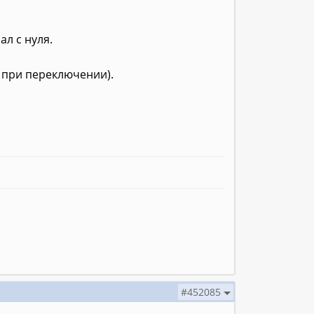
л с нуля.
 при переключении).
#452085