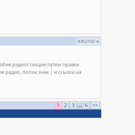
#452150
любие радиостанции путем правки
ие радио, потом знак | и ссылка на
1
2
3
...
6
>>