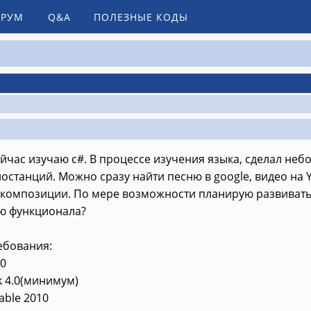
РУМ
Q&A
ПОЛЕЗНЫЕ КОДЫ
ейчас изучаю c#. В процессе изучения языка, сделал н
останций. Можно сразу найти песню в google, видео на 
 композиции. По мере возможности планирую развивать
ю функционала?
ебования:
10
 4.0(минимум)
table 2010