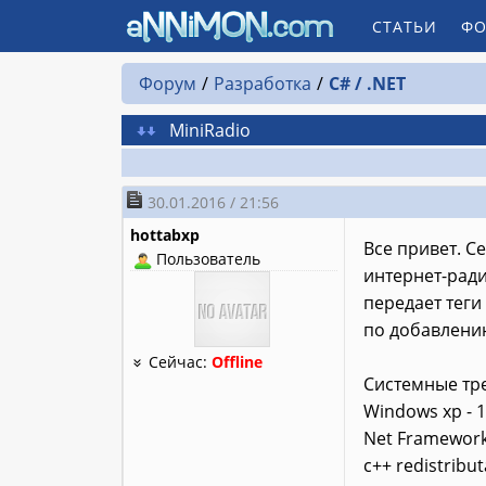
СТАТЬИ
ФО
Форум
Разработка
C# / .NET
MiniRadio
30.01.2016 / 21:56
hottabxp
Все привет. С
Пользователь
интернет-ради
передает теги
по добавлени
Сейчас:
Offline
Системные тр
Windows xp - 
Net Framework
c++ redistribu