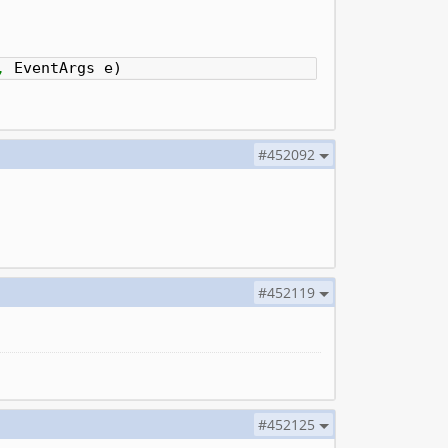
,
EventArgs e
)
#452092
#452119
#452125