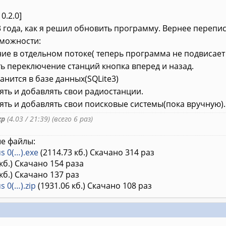
0.2.0]
 года, как я решил обновить программу. Вернее переписа
можности:
ие в отдельном потоке( теперь программа не подвисает
ь переключение станций кнопка вперед и назад.
анится в базе данных(SQLite3)
ть и добавлять свои радиостанции.
ть и добавлять свои поисковые системы(пока вручную).
xp
(4.03 / 21:39) (всего 6 раз)
е файлы:
s 0(…).exe
(2114.73 кб.) Скачано 314 раз
 кб.) Скачано 154 раза
кб.) Скачано 137 раз
s 0(…).zip
(1931.06 кб.) Скачано 108 раз