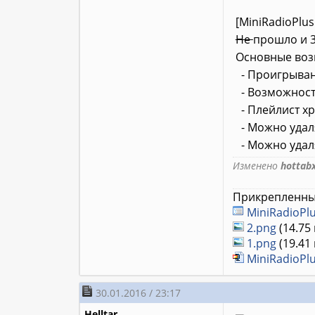
[MiniRadioPlus 
Не
прошло и 3
Основные воз
- Проигрыван
- Возможност
- Плейлист хр
- Можно удаля
- Можно удаля
Изменено
hottab
Прикрепленны
MiniRadioPlu
2.png
(14.75
1.png
(19.41 
MiniRadioPlu
30.01.2016 / 23:17
Helltar