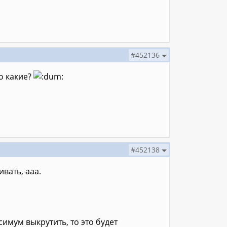
#452136
о какие?
#452138
вать, ааа.
симум выкрутить, то это будет