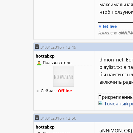
максимальная 
чтоб ползунок
________________
let live
Изменено
aNNiM
31.01.2016 / 12:49
hottabxp
dimon_net, Ес
Пользователь
playlist.txt в
бы найти ссыл
включить радио
Сейчас:
Offline
Прикрепленны
Точечный р
31.01.2016 / 12:50
hottabxp
aNNiMON, OK)