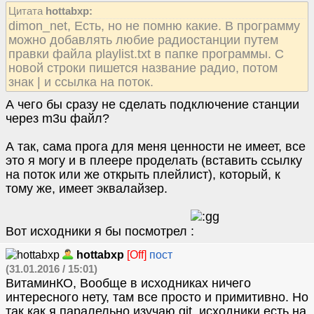
Цитата
hottabxp:
dimon_net, Есть, но не помню какие. В программу
можно добавлять любие радиостанции путем
правки файла playlist.txt в папке программы. С
новой строки пишется название радио, потом
знак | и ссылка на поток.
А чего бы сразу не сделать подключение станции
через m3u файл?
А так, сама прога для меня ценности не имеет, все
это я могу и в плеере проделать (вставить ссылку
на поток или же открыть плейлист), который, к
тому же, имеет эквалайзер.
Вот исходники я бы посмотрел
hottabxp
[Off]
пост
(31.01.2016 / 15:01)
ВитаминКО, Вообще в исходниках ничего
интересного нету, там все просто и примитивно. Но
так как я паралельно изучаю git, исходники есть на