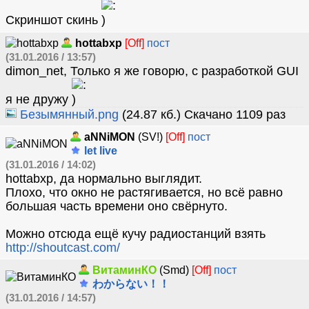
Скриншот скинь
hottabxp
[Off]
пост
(31.01.2016 / 13:57)
dimon_net, Только я же говорю, с разработкой GUI
я не дружу
Безымянный.png
(24.87 кб.) Скачано 1109 раз
aNNiMON
(SV!)
[Off]
пост
let live
(31.01.2016 / 14:02)
hottabxp, да нормально выглядит.
Плохо, что окно не растягивается, но всё равно
большая часть времени оно свёрнуто.
Можно отсюда ещё кучу радиостанций взять
http://shoutcast.com/
ВитаминКО
(Smd)
[Off]
пост
わからない！！
(31.01.2016 / 14:57)