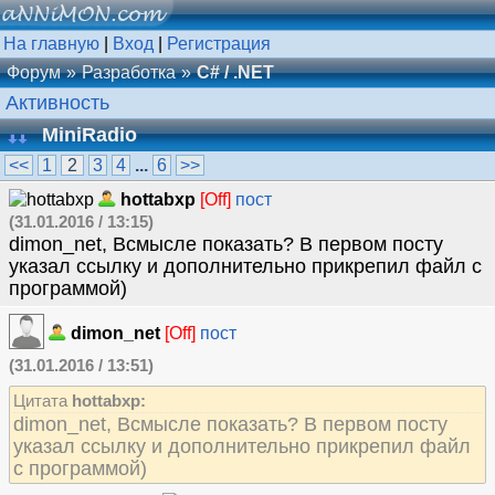
На главную
|
Вход
|
Регистрация
Форум
Разработка
C# / .NET
Активность
MiniRadio
<<
1
2
3
4
...
6
>>
hottabxp
[Off]
пост
(31.01.2016 / 13:15)
dimon_net, Всмысле показать? В первом посту
указал ссылку и дополнительно прикрепил файл с
программой)
dimon_net
[Off]
пост
(31.01.2016 / 13:51)
Цитата
hottabxp:
dimon_net, Всмысле показать? В первом посту
указал ссылку и дополнительно прикрепил файл
с программой)