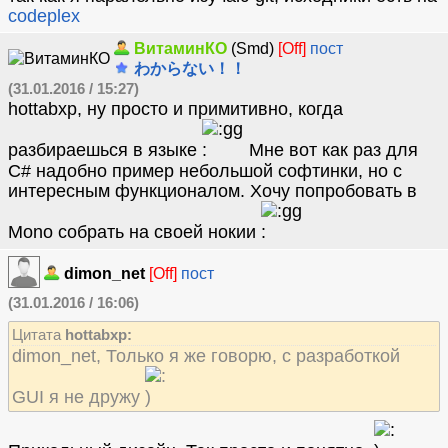
codeplex
ВитаминКО
(Smd)
[Off]
пост
わからない！！
(31.01.2016 / 15:27)
hottabxp, ну просто и примитивно, когда
разбираешься в языке
Мне вот как раз для
C# надобно пример небольшой софтинки, но с
интересным функционалом. Хочу попробовать в
Mono собрать на своей нокии
dimon_net
[Off]
пост
(31.01.2016 / 16:06)
Цитата
hottabxp:
dimon_net, Только я же говорю, с разработкой
GUI я не дружу