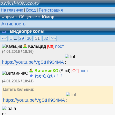
На главную
|
Вход
|
Регистрация
Форум
Общение
Юмор
Активность
Видеоприколы
<<
1
...
29
30
31
32
>>
Кальцид
[Off]
пост
(4.01.2016 / 10:16)
https://youtu.be/VgStHl934MA
ВитаминКО
(Smd)
[Off]
пост
わからない！！
(4.01.2016 / 10:41)
Цитата
Кальцид:
https://youtu.be/VgStHl934MA