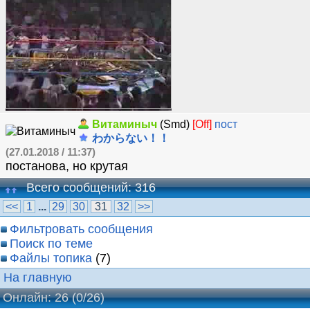
Витаминыч
(Smd)
[Off]
пост
わからない！！
(27.01.2018 / 11:37)
постанова, но крутая
Всего сообщений: 316
<<
1
...
29
30
31
32
>>
Фильтровать сообщения
Поиск по теме
Файлы топика
(7)
На главную
Онлайн: 26
(0/26)