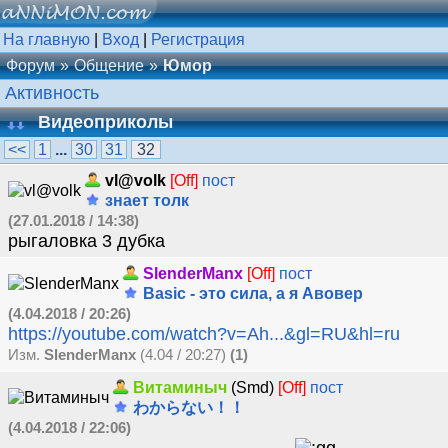
На главную
|
Вход
|
Регистрация
Форум
Общение
Юмор
Активность
Видеоприколы
<<
1
...
30
31
32
vl@volk
[Off]
пост
знает толк
(27.01.2018 / 14:38)
рыгаловка 3 дубка
SlenderManx
[Off]
пост
Basic - это сила, а я Авовер
(4.04.2018 / 20:26)
https://youtube.com/watch?v=Ah...&gl=RU&hl=ru
Изм.
SlenderManx
(4.04 / 20:27)
(1)
Витаминыч
(Smd)
[Off]
пост
わからない！！
(4.04.2018 / 22:06)