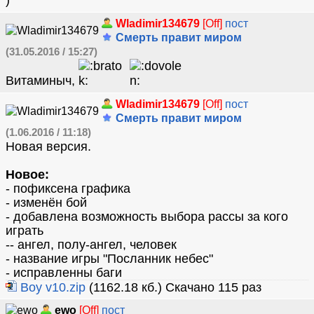
Wladimir134679
[Off]
пост
Смерть правит миром
(31.05.2016 / 15:27)
Витаминыч,
Wladimir134679
[Off]
пост
Смерть правит миром
(1.06.2016 / 11:18)
Новая версия.
Новое:
- пофиксена графика
- изменён бой
- добавлена возможность выбора рассы за кого
играть
-- ангел, полу-ангел, человек
- название игры "Посланник небес"
- исправленны баги
Boy v10.zip
(1162.18 кб.) Скачано 115 раз
ewo
[Off]
пост