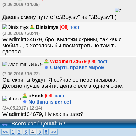
(2.06.2016 / 14:05)
Даешь смену пути с "c:\Boy.sv" на ".\Boy.sv"!
Dinisimys
[Off]
пост
(2.06.2016 / 20:44)
Wladimir134679, бро, выложи скрины, так как с
мобилы, а хотелось бы посмотреть че там ты
сделал
Wladimir134679
[Off]
пост
Смерть правит миром
(7.06.2016 / 15:27)
Ок, скрины будут. Я сейчас ее переписываю.
Должно лучше выйти, делаю всё в одном окне.
uFooh
[Off]
пост
No thing is perfecT
(24.05.2017 / 12:14)
Wladimir134679, Ну как вышло?
Всего сообщений: 52
<<
1
2
3
4
5
6
>>