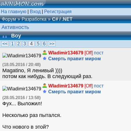
На главную
|
Вход
|
Регистрация
Форум
Разработка
C# / .NET
Активность
Boy
<<
1
2
3
4
5
6
>>
Wladimir134679
[Off]
пост
Смерть правит миром
(18.05.2016 / 20:48)
Magatino, Я ленивый ))))
потом как нибудь. В следующий раз.
Wladimir134679
[Off]
пост
Смерть правит миром
(28.05.2016 / 13:58)
Фух... Выложил!
Несколько раз пытался.
Что нового в этой?