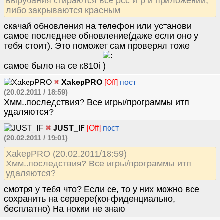
вырубания стираются все рсс игр и приложений,
либо закрываются красным
скачай обновления на телефон или установи
самое последнее обновление(даже если оно у
тебя стоит). Это поможет сам проверял тоже
самое было на се к810i
XakepPRO
[Off]
пост
(20.02.2011 / 18:59)
Хмм..последствия? Все игры/программы итп
удаляются?
JUST_IF
[Off]
пост
(20.02.2011 / 19:01)
XakepPRO (20.02.2011/18:59)
Хмм..последствия? Все игры/программы итп
удаляются?
смотря у тебя что? Если се, то у них можно все
сохранить на сервере(конфиденциально,
бесплатно) На нокии не знаю