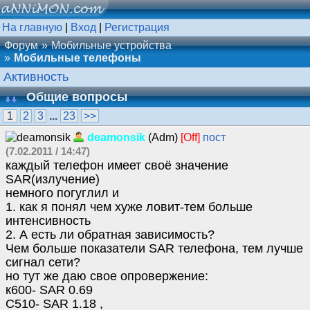
На главную
|
Вход
|
Регистрация
Форум
Мобильные устройства
Мобильные телефоны
Активность
Общие вопросы
1
2
3
...
23
>>
deamonsik
(Adm)
[Off]
пост
(7.02.2011 / 14:47)
каждый телефон имеет своё значение
SAR(излучение)
немного погуглил и
1. как я понял чем хуже ловит-тем больше
интенсивность
2. А есть ли обратная зависимость?
Чем больше показатели SAR телефона, тем лучше
сигнал сети?
но тут же даю свое опровержение:
к600- SAR 0.69
C510- SAR 1.18 ,