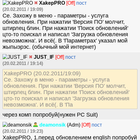
XakepPRO
[Off]
пост
(20.02.2011 / 19:09)
Се. Захожу в меню - параметры - услуга
обновления. При нажатии 'Версия ПО' молчит,
штирлец блин. При нажатии 'Поиск обновлений'
цто-то поискал и написал 'Загрузка обновления
невозможна'. И всё(. В 'Параметрах' указал мой
жыпыэрэс. (обычный мой интернет)
JUST_IF
[Off]
пост
(20.02.2011 / 19:14)
XakepPRO (20.02.2011/19:09)
Се. Захожу в меню - параметры - услуга
обновления. При нажатии 'Версия ПО' молчит,
штирлец блин. При нажатии 'Поиск обновлений'
цто-то поискал и написал 'Загрузка обновления
невозможна'. И всё(. В 'Па
через комп попробуй(нужен PC Suit)
deamonsik
(Adm)
[Off]
пост
(20.02.2011 / 19:23)
XakepPRO, 1.перед обновлением english попробуй