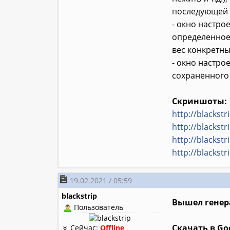
последующей 
- окно настро
определенное 
вес конкретны
- окно настро
сохраненного 
Скриншоты:
http://blackst
http://blackst
http://blackst
http://blackst
19.02.2021 / 05:59
blackstrip
Вышел генер
Пользователь
Скачать в Goo
Сейчас:
Offline