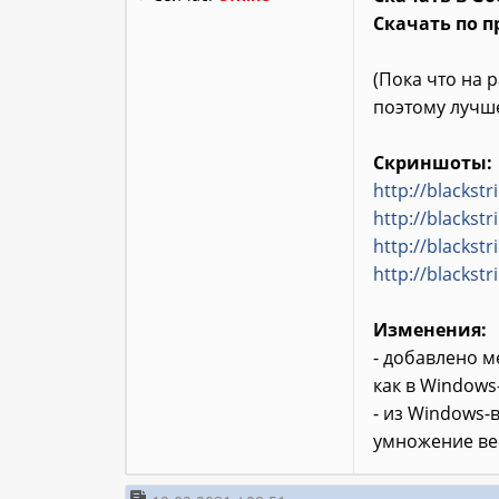
Скачать по п
(Пока что на 
поэтому лучше
Скриншоты:
http://blackst
http://blackst
http://blackst
http://blackst
Изменения:
- добавлено м
как в Windows
- из Windows-
умножение вес