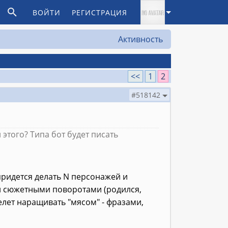
ВОЙТИ
РЕГИСТРАЦИЯ
Активность
<<
1
2
#518142
этого? Типа бот будет писать
придется делать N персонажей и
и сюжетными поворотами (родился,
скелет наращивать "мясом" - фразами,