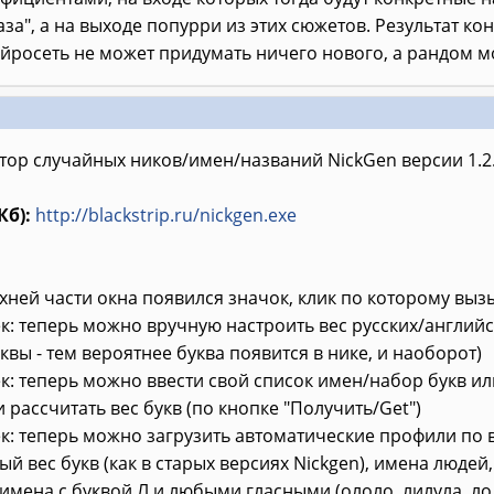
аза", а на выходе попурри из этих сюжетов. Результат к
ейросеть не может придумать ничего нового, а рандом м
ор случайных ников/имен/названий NickGen версии 1.2.
Кб):
http://blackstrip.ru/nickgen.exe
рхней части окна появился значок, клик по которому выз
ек: теперь можно вручную настроить вес русских/англий
квы - тем вероятнее буква появится в нике, и наоборот)
ек: теперь можно ввести свой список имен/набор букв ил
 рассчитать вес букв (по кнопке "Получить/Get")
ек: теперь можно загрузить автоматические профили по
й вес букв (как в старых версиях Nickgen), имена люде
, имена с буквой Л и любыми гласными (ололо, лилула, лол