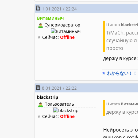
1.01.2021 / 22:24
Витаминыч
Супермодератор
Цитата
blackstr
TiMaCh, расс
Сейчас:
Offline
случайную с
просто
держу в курсе:
________________
わからない！！
8.01.2021 / 22:22
blackstrip
Пользователь
Цитата
Витами
держу в курс
Сейчас:
Offline
Нейросеть это
ящиков с коэф