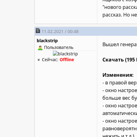
"нового расск
рассказ. Но н
11.02.2021 / 00:48
blackstrip
Вышел генерат
Пользователь
Скачать (195 
Сейчас:
Offline
Изменения:
- в правой ве
- окно настро
больше вес бу
- окно настро
автоматически
- окно настро
равновероятны
нежить и т.д.)