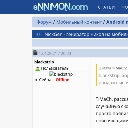
СТАТЬИ
ФО
Форум
Мобильный контент
Android
NickGen - генератор ников на мобил
1.01.2021 / 20:23
blackstrip
Пользователь
Цитата
TiMaCh:
blackstriр, 
Сейчас:
Offline
рандомные и
TiMaCh, расск
случайную сю
просто появилс
поясняющими 