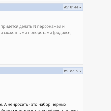
#518144
 придется делать N персонажей и
ми сюжетными поворотами (родился,
#518215
е. А нейросеть - это набор черных
наборы сюжетов и какая-нибудь затравка