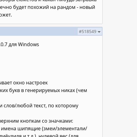
онечно будет похожий на рандом - новый
ожет.
#518549
0.7 для Windows
ывает окно настроек
ских букв в генерируемых никах (чем
и слов/любой текст, по которому
 верхним кнопкам со значками:
й, имена шипящие (змеи/элементали/
иёулиля и т.д.), нулевой вес (для