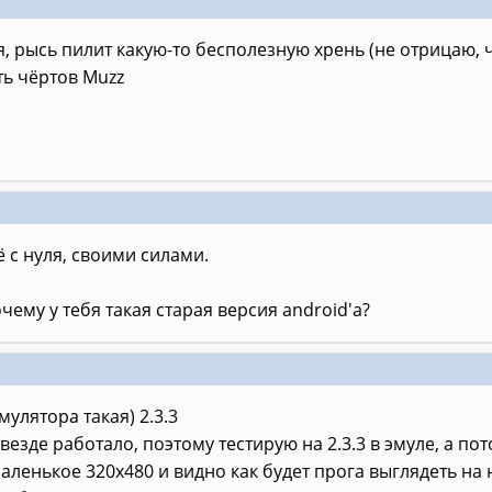
, рысь пилит какую-то бесполезную хрень (не отрицаю, чт
ь чёртов Muzz
ё с нуля, своими силами.
почему у тебя такая старая версия android'a?
эмулятора такая) 2.3.3
везде работало, поэтому тестирую на 2.3.3 в эмуле, а по
ленькое 320х480 и видно как будет прога выглядеть на