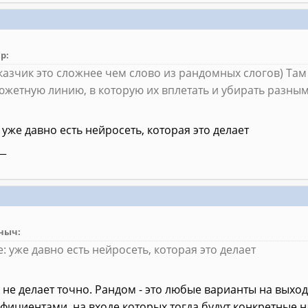
ip:
казчик это сложнее чем слово из рандомных слогов) Там
южетную линию, в которую их вплетать и убирать разны
 уже давно есть нейросеть, которая это делает
__
ныч:
е: уже давно есть нейросеть, которая это делает
 не делает точно. Рандом - это любые варианты на выход
фициентами, на входе которых тогда будут конкретные 