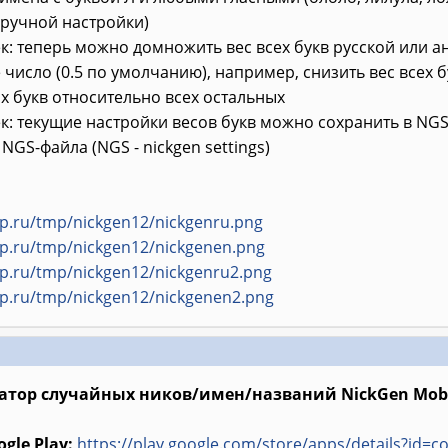
ручной настройки)
ек: теперь можно домножить вес всех букв русской или а
число (0.5 по умолчанию), например, снизить вес всех б
х букв относительно всех остальных
ек: текущие настройки весов букв можно сохранить в NGS
NGS-файла (NGS - nickgen settings)
rip.ru/tmp/nickgen12/nickgenru.png
rip.ru/tmp/nickgen12/nickgenen.png
rip.ru/tmp/nickgen12/nickgenru2.png
rip.ru/tmp/nickgen12/nickgenen2.png
атор случайных ников/имен/названий NickGen Mobil
gle Play:
https://play.google.com/store/apps/details?id=c