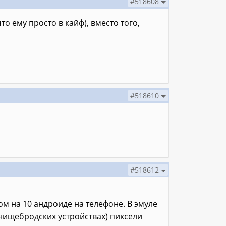
#518608
о ему просто в кайф), вместо того,
#518610
#518612
том на 10 андроиде на телефоне. В эмуле
 нищебродских устройствах) пиксели