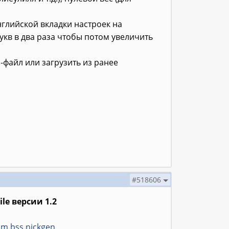
нглийской вкладки настроек на
укв в два раза чтобы потом увеличить
-файл или загрузить из ранее
#518606
e версии 1.2
om.bss.nickgen