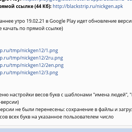
рямой ссылке (44 Кб):
http://blackstrip.ru/nickgen.apk
раннее утро 19.02.21 в Google Play идет обновление верс
 качать по прямой ссылке)
rip.ru/tmp/nickgen12/1.png
rip.ru/tmp/nickgen12/2ru.png
rip.ru/tmp/nickgen12/2en.png
rip.ru/tmp/nickgen12/3.png
еню настройки весов букв с шаблонами "имена людей", 
-версии)
версии не были перенесены: сохранение в файлы и загруз
ов всех букв на указанное пользователем число