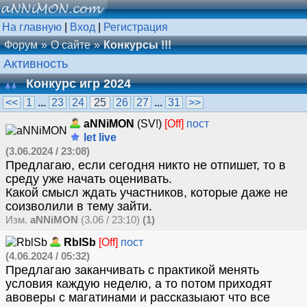
На главную
|
Вход
|
Регистрация
Форум
О сайте
Конкурсы !!!
Активность
Конкурс игр 2024
<<
1
...
23
24
25
26
27
...
31
>>
aNNiMON
(SV!)
[Off]
пост
let live
(3.06.2024 / 23:08)
Предлагаю, если сегодня никто не отпишет, то в
среду уже начать оценивать.
Какой смысл ждать участников, которые даже не
соизволили в тему зайти.
Изм.
aNNiMON
(3.06 / 23:10)
(1)
RblSb
[Off]
пост
(4.06.2024 / 05:32)
Предлагаю заканчивать с практикой менять
условия каждую неделю, а то потом приходят
авоверы с магатинами и рассказыают что все