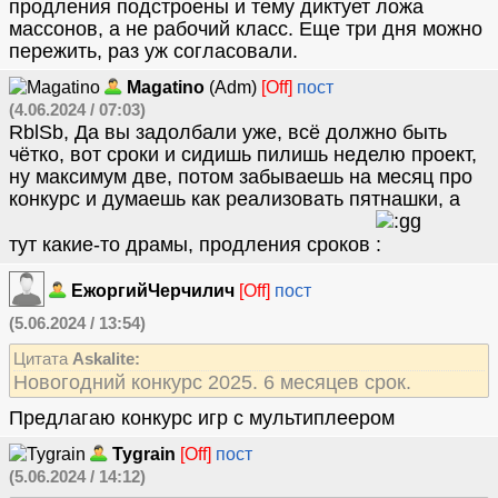
продления подстроены и тему диктует ложа
массонов, а не рабочий класс. Еще три дня можно
пережить, раз уж согласовали.
Magatino
(Adm)
[Off]
пост
(4.06.2024 / 07:03)
RblSb, Да вы задолбали уже, всё должно быть
чётко, вот сроки и сидишь пилишь неделю проект,
ну максимум две, потом забываешь на месяц про
конкурс и думаешь как реализовать пятнашки, а
тут какие-то драмы, продления сроков
ЕжоргийЧерчилич
[Off]
пост
(5.06.2024 / 13:54)
Цитата
Askalite:
Новогодний конкурс 2025. 6 месяцев срок.
Предлагаю конкурс игр с мультиплеером
Tygrain
[Off]
пост
(5.06.2024 / 14:12)