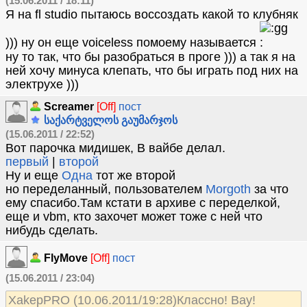
(15.06.2011 / 18:11)
Я на fl studio пытаюсь воссоздать какой то клубняк
))) ну он еще voiceless помоему называется
ну то так, что бы разобраться в проге ))) а так я на
ней хочу минуса клепать, что бы играть под них на
электрухе )))
Screamer
[Off]
пост
საქარტველოს გაუმარჯოს
(15.06.2011 / 22:52)
Вот парочка мидишек, В вайбе делал.
первый
|
второй
Ну и еще
Одна
тот же второй
но переделанный, пользователем
Morgoth
за что
ему спасибо.Там кстати в архиве с переделкой,
еще и vbm, кто захочет может тоже с ней что
нибудь сделать.
FlyMove
[Off]
пост
(15.06.2011 / 23:04)
XakepPRO (10.06.2011/19:28)Классно! Вау!