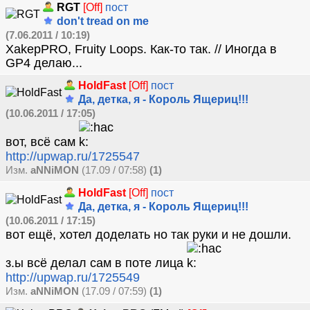
RGT
[Off]
пост
don't tread on me
(7.06.2011 / 10:19)
XakepPRO, Fruity Loops. Как-то так. // Иногда в
GP4 делаю...
HoldFast
[Off]
пост
Да, детка, я - Король Ящериц!!!
(10.06.2011 / 17:05)
вот, всё сам
http://upwap.ru/1725547
Изм.
aNNiMON
(17.09 / 07:58)
(1)
HoldFast
[Off]
пост
Да, детка, я - Король Ящериц!!!
(10.06.2011 / 17:15)
вот ещё, хотел доделать но так руки и не дошли.
з.ы всё делал сам в поте лица
http://upwap.ru/1725549
Изм.
aNNiMON
(17.09 / 07:59)
(1)