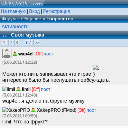
На главную
|
Вход
|
Регистрация
Форум
Общение
Творчество
Активность
Своя музыка
1
2
3
...
67
>>
wap4el
[Off]
пост
(5.06.2011 / 12:22)
Может кто нить записывает,что играет
интересно было бы послушать,пообсуждать.
limil
[Off]
пост
(5.06.2011 / 12:48)
wap4el, я делаю на фрукте музику
XakepPRO
(FMod)
[Off]
пост
(7.06.2011 / 09:50)
limil, Что за фрукт?