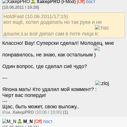
XakepPRO
(FMod)
[Off]
пост
(10.06.2011 / 19:28)
HoldFast (10.06.2011/17:15)
вот ещё, хотел доделать но так руки и не
дошли.з.ы всё делал сам в поте лица
Классно! Вау! Суперски сделал! Молодец, мне
понравилось, не знаю, как остальным
Один вопрос, где сделал сиё чудо?
---
Япона мать! Кто удалил мой коммент?
Черт вас поперди!
---
Щас, быть может, свою выложу..
Изм.
XakepPRO
(10.06 / 19:30)
(1)
M_N
[Off]
пост