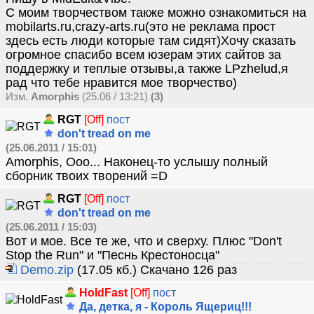
С моим творчеством также можно ознакомиться на
mobilarts.ru,crazy-arts.ru(это не реклама прост
здесь есть люди которые там сидят)Хочу сказать
огромное спасибо всем юзерам этих сайтов за
поддержку и теплые отзывы,а также LPzhelud,я
рад что тебе нравится мое творчество)
Изм.
Amorphis
(25.06 / 13:21)
(3)
RGT
[Off]
пост
don't tread on me
(25.06.2011 / 15:01)
Amorphis, Ооо... Наконец-то услышу полный
сборник твоих творений =D
RGT
[Off]
пост
don't tread on me
(25.06.2011 / 15:03)
Вот и мое. Все те же, что и сверху. Плюс "Don't
Stop the Run" и "Песнь Крестоносца"
Demo.zip
(17.05 кб.) Скачано 126 раз
HoldFast
[Off]
пост
Да, детка, я - Король Ящериц!!!