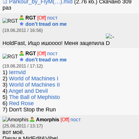
Parkour_by_FlyM(…).mid
(2.76 кб.) Скачано 309
раз
RGT
[Off]
пост
don't tread on me
(19.06.2011 / 16:56)
HoldFast, Ищо ишоооо! Меня зацепила
RGT
[Off]
пост
don't tread on me
(19.06.2011 / 17:12)
1)
Iernvid
2)
World of Machines I
3)
World of Machines II
4)
Angel and Devil
5)
The Ball of Mephisto
6)
Red Rose
7) Don't Stop the Run
Amorphis
[Off]
пост
(25.06.2011 / 13:17)
вот моё.
Пишу в MidEdit&Vibe!