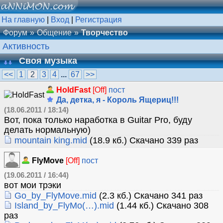
На главную
|
Вход
|
Регистрация
Форум
Общение
Творчество
Активность
Своя музыка
<<
1
2
3
4
...
67
>>
HoldFast
[Off]
пост
Да, детка, я - Король Ящериц!!!
(18.06.2011 / 18:14)
Вот, пока только наработка в Guitar Pro, буду
делать нормальную)
mountain king.mid
(18.9 кб.) Скачано 339 раз
FlyMove
[Off]
пост
(19.06.2011 / 16:44)
вот мои трэки
Go_by_FlyMove.mid
(2.3 кб.) Скачано 341 раз
Island_by_FlyMo(…).mid
(1.44 кб.) Скачано 308
раз