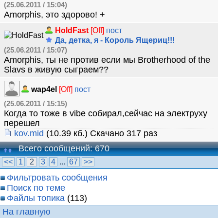
(25.06.2011 / 15:04)
Amorphis, это здорово! +
HoldFast
[Off]
пост
Да, детка, я - Король Ящериц!!!
(25.06.2011 / 15:07)
Amorphis, ты не против если мы Brotherhood of the
Slavs в живую сыграем??
wap4el
[Off]
пост
(25.06.2011 / 15:15)
Когда то тоже в vibe собирал,сейчас на электруху
перешел
kov.mid
(10.39 кб.) Скачано 317 раз
Всего сообщений: 670
<<
1
2
3
4
...
67
>>
Фильтровать сообщения
Поиск по теме
Файлы топика
(113)
На главную