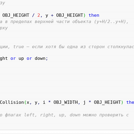
зу
OBJ_HEIGHT
/
2
,
y
+
OBJ_HEIGHT
)
then
а в пределах верхней части объекта (y+H/2..y+H),
рху
ции, true — если хотя бы одна из сторон столкнула
ght
or
up
or
down
;
Collision
(
x
,
y
,
i
*
OBJ_WIDTH
,
j
*
OBJ_HEIGHT
)
th
о флагах left, right, up, down можно проверить с