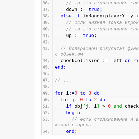
// то это столкновение сни
down
:
=
true
;
else
if
inRange
(
playerY
,
y
+
// если нижняя точка игрок
// то это столкновение све
up
:
=
true
;
// Возвращаем результат функ
с объектом
checkCollision
:
=
left
or
ri
end
;
// ...
for
i
:
=
0
to
3
do
for
j
:
=
0
to
2
do
if
obj
[
j
,
i
]
>
0
and
check
begin
// есть столкновение и в
какой стороны
end
;