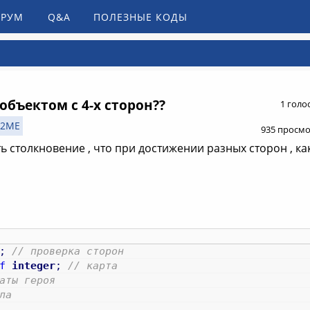
РУМ
Q&A
ПОЛЕЗНЫЕ КОДЫ
объектом с 4-х сторон??
1 голо
J2ME
935 просм
ть столкновение , что при достижении разных сторон , ка
;
// проверка сторон
f
integer
;
// карта
аты героя
ла