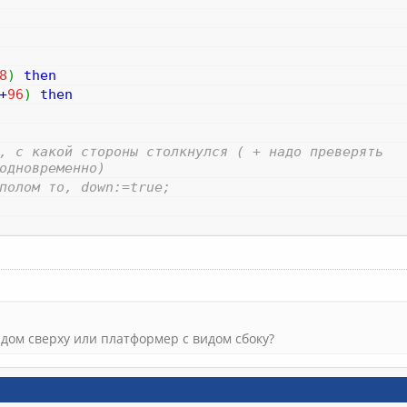
8
)
then
+
96
)
then
, с какой стороны столкнулся ( + надо преверять
одновременно)
полом то, down:=true;
видом сверху или платформер с видом сбоку?