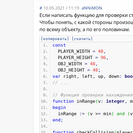
#
10.05.2021 / 11:19
aNNiMON
Если написать функцию для проверки ст
Чтобы понять, с какой стороны произо
по всему объекту, а по его половинам.
[копировать]
[скачать]
const
PLAYER_WIDTH
=
48
,
PLAYER_HEIGHT
=
96
,
OBJ_WIDTH
=
48
,
OBJ_HEIGHT
=
48
;
var
right
,
left
,
up
,
down
:
boo
// ...
// Функция проверки нахождения
function
inRange
(
v
:
integer
,
m
begin
inRange
:
=
(
v >
=
min
)
and
(
v
end
;
function
checkCollision
(
player