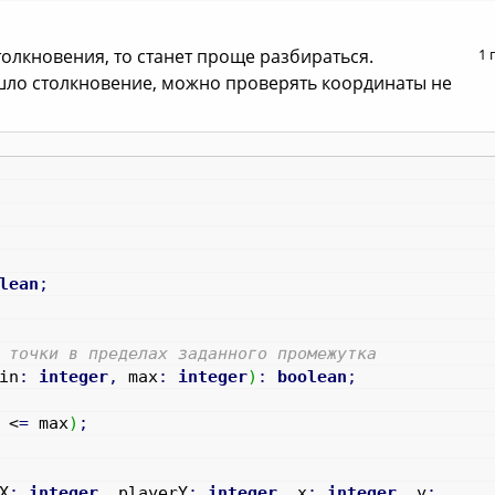
олкновения, то станет проще разбираться.
1 
шло столкновение, можно проверять координаты не
lean
;
 точки в пределах заданного промежутка
in
:
integer
,
max
:
integer
)
:
boolean
;
 <
=
max
)
;
X
:
integer
,
playerY
:
integer
,
x
:
integer
,
y
: