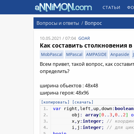
СТАТЬИ
ФО
Вопросы и ответы
Вопрос
10.05.2021 / 07:04
GOAR
Как составить столкновения в 
MobPascal
MPascal
AMPASIDE
Anpaside
Всем привет, такой вопрос, как состави
определить?
ширина обьектов : 48х48
ширина героя: 48х96
[копировать]
[скачать]
var
right
,
left
,
up
,
down
:
boolean
obj
:
array
[
0
..
3
,
0
..
2
]
o
x
,
y
:
integer
;
// координ
i
,
j
:
integer
;
// для цик
begin