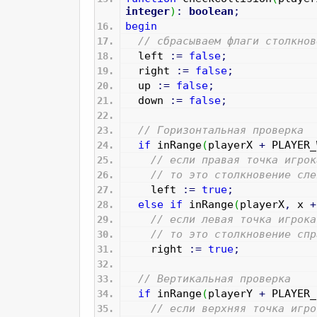
integer
)
:
boolean
;
begin
// сбрасываем флаги столкнов
left
:
=
false
;
right
:
=
false
;
up
:
=
false
;
down
:
=
false
;
// Горизонтальная проверка
if
inRange
(
playerX
+
PLAYER_
// если правая точка игрок
// то это столкновение сле
left
:
=
true
;
else
if
inRange
(
playerX
,
x
+
// если левая точка игрока
// то это столкновение спр
right
:
=
true
;
// Вертикальная проверка
if
inRange
(
playerY
+
PLAYER_
// если верхняя точка игро