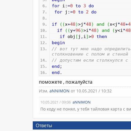
for
i
:
=
0
to
3
do
for
j
:
=
0
to
2
do
if
(
(
x
+
48
)
>j
*
48
)
and
(
x<j
*
48
+
4
if
(
(
y
+
96
)
>i
*
48
)
and
(
y<i
*
48
if
obj
[
j
,
i
]
>
0
then
begin
// вот тут мне надо определить
столкновение с полом и стеной 
// допустим если столкнулся с 
end
;
end
.
поможете , пожалуйста
Изм.
aNNiMON
от 10.05.2021 / 10:32
10.05.2021 / 09:06
aNNiMON
По коду не понял, у тебя тайловая карта с 
Ответы