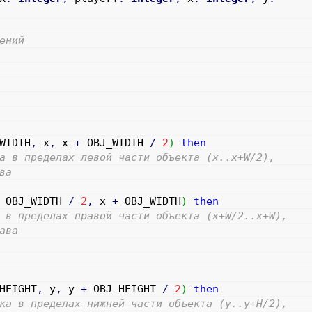
ений
WIDTH
,
x
,
x
+
OBJ_WIDTH
/
2
)
then
а в пределах левой части объекта (x..x+W/2),
ва
OBJ_WIDTH
/
2
,
x
+
OBJ_WIDTH
)
then
 в пределах правой части объекта (x+W/2..x+W),
ава
HEIGHT
,
y
,
y
+
OBJ_HEIGHT
/
2
)
then
ка в пределах нижней части объекта (y..y+H/2),