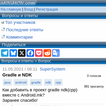
На главную
|
Вход
|
Регистрация
Вопросы и ответы
Топ участников
Последние ответы
Комментарии
Поделиться
Telegram
Bluesky
X
Facebook
Pocket
Reddit
Google
Translate
Вопросы и ответы
Вопрос
11.05.2021 / 08:11
SuperSystem
Gradle и NDK
0 голосов
java
android
gradle
ndk
cpp
881 просмотр
Как добавить в проект gradle ndk(cpp)
вместе с Android.mk?
Заранее спасибо!