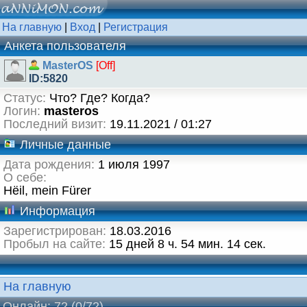
На главную
|
Вход
|
Регистрация
Анкета пользователя
MasterOS
[Off]
ID:5820
Статус:
Что? Где? Когда?
Логин:
masteros
Последний визит:
19.11.2021 / 01:27
Личные данные
Дата рождения:
1 июля 1997
О себе:
Hëil, mein Fürer
Информация
Зарегистрирован:
18.03.2016
Пробыл на сайте:
15 дней 8 ч. 54 мин. 14 сек.
На главную
Онлайн: 72
(0/72)