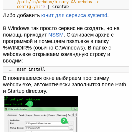
/path/to/webdav/binary && webdav -c
config.yml"
)
|
crontab -
Либо добавить
юнит для сервиса systemd
.
В Windows так просто сервис не создать, но на
помощь приходит
NSSM
. Скачиваем архив с
программой и помещаем nssm.exe в папку
%WINDIR% (обычно C:\Windows). В папке с
webdav.exe открываем командную строку и
вводим:
nssm install
В появившемся окне выбираем программу
webdav.exe, автоматически заполнится поле Path
и Startup directory.