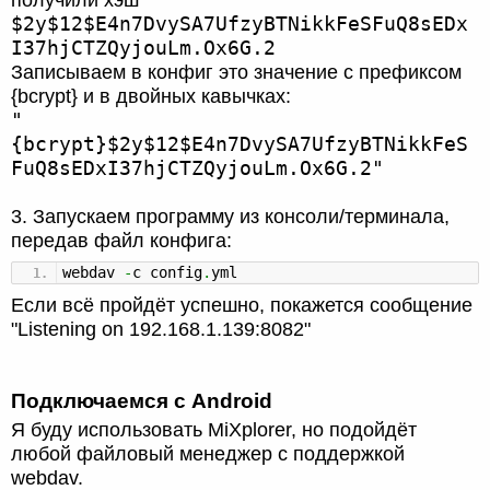
$2y$12$E4n7DvySA7UfzyBTNikkFeSFuQ8sEDx
I37hjCTZQyjouLm.Ox6G.2
Записываем в конфиг это значение с префиксом
{bcrypt} и в двойных кавычках:
"
{bcrypt}$2y$12$E4n7DvySA7UfzyBTNikkFeS
FuQ8sEDxI37hjCTZQyjouLm.Ox6G.2"
3. Запускаем программу из консоли/терминала,
передав файл конфига:
webdav
-
c config
.
yml
Если всё пройдёт успешно, покажется сообщение
"Listening on 192.168.1.139:8082"
Подключаемся с Android
Я буду использовать MiXplorer, но подойдёт
любой файловый менеджер с поддержкой
webdav.