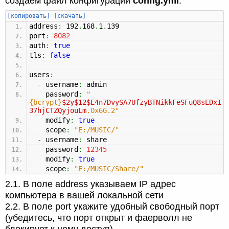
создаём файл конфигурации
config.yml
:
[копировать]
[скачать]
address
:
192
.
168
.
1
.
139
port
:
8082
auth
:
true
tls
:
false
users
:
-
username
:
admin
password
:
"
{bcrypt}
$2y
$12
$E4n7DvySA7UfzyBTNikkFeSFuQ8sEDxI
37hjCTZQyjouLm
.Ox6G.2"
modify
:
true
scope
:
"E:/MUSIC/"
-
username
:
share
password
:
12345
modify
:
true
scope
:
"E:/MUSIC/Share/"
2.1. В поле address указываем IP адрес
компьютера в вашей локальной сети
2.2. В поле port укажите удобный свободный порт
(убедитесь, что порт открыт и фаерволл не
блокирует к нему доступ).