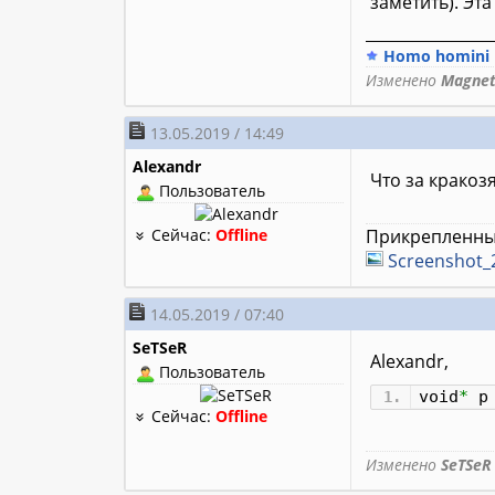
заметить). Эт
________________
Homo homini p
Изменено
Magne
13.05.2019 / 14:49
Alexandr
Что за кракоз
Пользователь
Сейчас:
Offline
Прикрепленны
Screenshot_
14.05.2019 / 07:40
SeTSeR
Alexandr,
Пользователь
void
*
Сейчас:
Offline
Изменено
SeTSeR