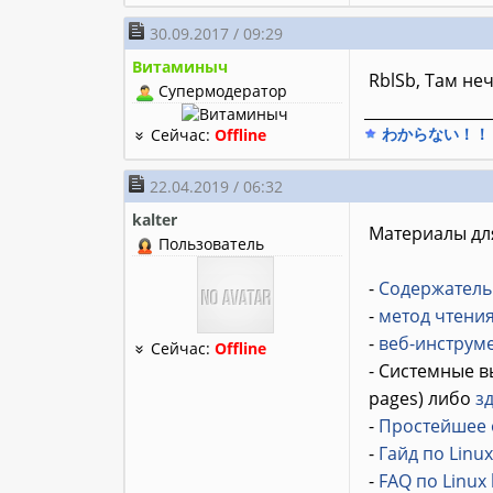
30.09.2017 / 09:29
Витаминыч
RblSb, Там неч
Супермодератор
________________
わからない！！
Сейчас:
Offline
22.04.2019 / 06:32
kalter
Материалы для
Пользователь
-
Содержатель
-
метод чтени
-
веб-инструм
Сейчас:
Offline
- Системные в
pages) либо
з
-
Простейшее о
-
Гайд по Linux
-
FAQ по Linux 