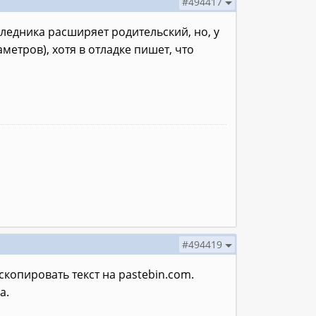
#494417
аследника расширяет родительский, но, у
етров), хотя в отладке пишет, что
#494419
копировать текст на pastebin.com.
а.