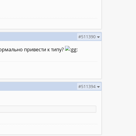
#511390
нормально привести к типу?
#511394