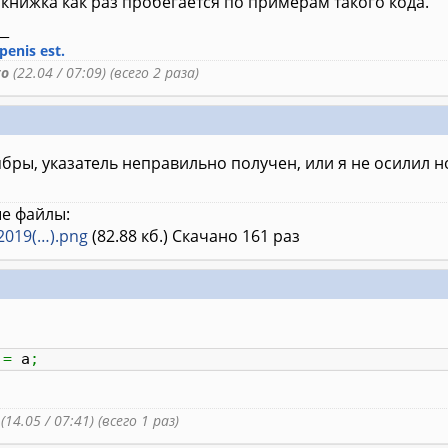
а книжка как раз пробегается по примерам такого кода.
__
enis est.
to
(22.04 / 07:09) (всего 2 раза)
ябры, указатель неправильно получен, или я не осилил 
е файлы:
2019(…).png
(82.88 кб.) Скачано 161 раз
p
=
a
;
(14.05 / 07:41) (всего 1 раз)