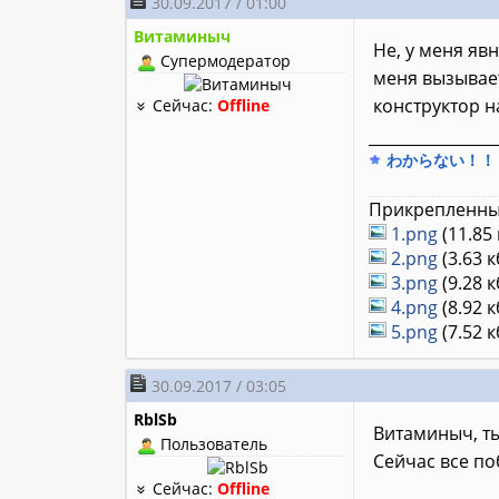
30.09.2017 / 01:00
Витаминыч
Не, у меня явн
Супермодератор
меня вызывает
конструктор 
Сейчас:
Offline
________________
わからない！！
Прикрепленны
1.png
(11.85 
2.png
(3.63 к
3.png
(9.28 к
4.png
(8.92 к
5.png
(7.52 к
30.09.2017 / 03:05
RblSb
Витаминыч, ты
Пользователь
Сейчас все по
Сейчас:
Offline