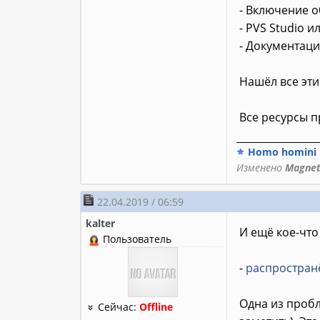
- Включение 
- PVS Studio и
- Документац
Нашёл все эти
Все ресурсы 
________________
Homo homini p
Изменено
Magne
22.04.2019 / 06:59
kalter
И ещё кое-что
Пользователь
-
распростран
Одна из пробл
Сейчас:
Offline