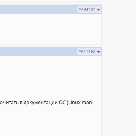
#494424
#511168
читать в документации ОС (Linux man-