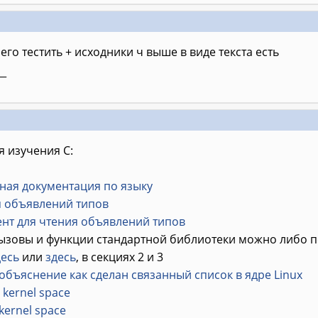
его тестить + исходники ч выше в виде текста есть
__
 изучения C:
ная документация по языку
я объявлений типов
ент для чтения объявлений типов
ызовы и функции стандартной библиотеки можно либо по
десь
или
здесь
, в секциях 2 и 3
бъяснение как сделан связанный список в ядре Linux
 kernel space
kernel space