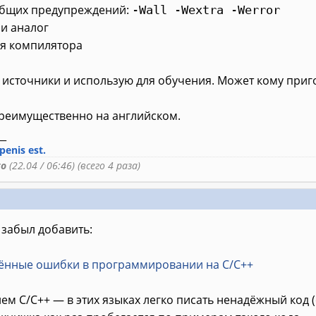
общих предупреждений:
-Wall -Wextra -Werror
ли аналог
ия компилятора
 источники и использую для обучения. Может кому приг
преимущественно на английском.
__
enis est.
to
(22.04 / 06:46) (всего 4 раза)
 забыл добавить:
ённые ошибки в программировании на C/C++
ем C/C++ — в этих языках легко писать ненадёжный код