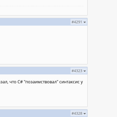
#4291
#4323
азал, что C# "позаимствовал" синтаксис у
#4328