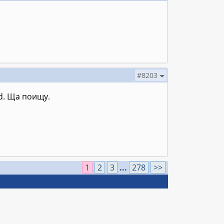
#8203
ld. Ща поищу.
1
2
3
...
278
>>