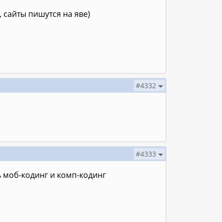
 сайты пишутся на яве)
#4332
#4333
ть моб-кодинг и комп-кодинг