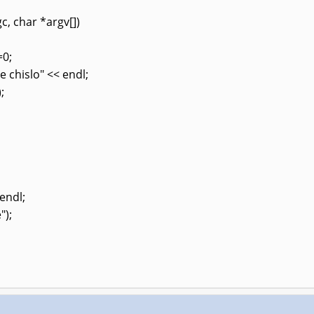
gc, char *argv[])
=0;
e chislo" << endl;
;
endl;
");