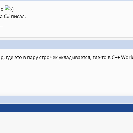
но
на C# писал.
__
, где это в пару строчек укладывается, где-то в C++ Wor