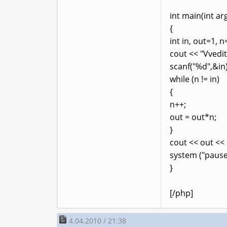
int main(int ar
{
int in, out=1, n
cout << "Vvedit
scanf("%d",&in)
while (n != in)
{
n++;
out = out*n;
}
cout << out << 
system ("pause
}
[/php]
4.04.2010 / 21:38