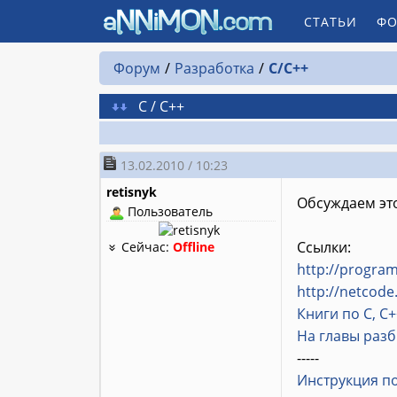
СТАТЬИ
ФО
Форум
Разработка
C/C++
C / C++
13.02.2010 / 10:23
retisnyk
Обсуждаем это
Пользователь
Ссылки:
Сейчас:
Offline
http://progra
http://netcode
Книги по С, С+
На главы разб
-----
Инструкция по