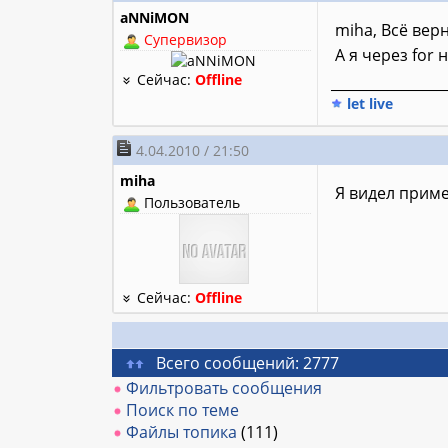
aNNiMON
miha, Всё вер
Супервизор
А я через for 
Сейчас:
Offline
________________
let live
4.04.2010 / 21:50
miha
Я видел пример
Пользователь
Сейчас:
Offline
Всего сообщений: 2777
Фильтровать сообщения
Поиск по теме
Файлы топика
(111)