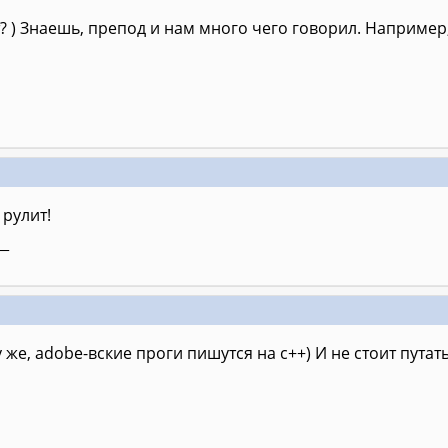
? ) Знаешь, препод и нам много чего говорил. Например,
 рулит!
__
му же, аdobe-вские проги пишутся на с++) И не стоит пута