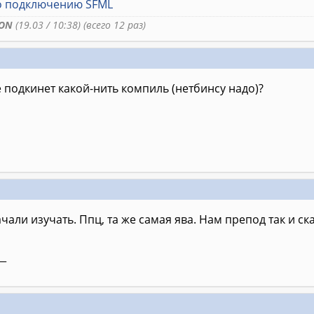
о подключению SFML
ON
(19.03 / 10:38) (всего 12 раз)
е подкинет какой-нить компиль (нетбинсу надо)?
чали изучать. Ппц, та же самая ява. Нам препод так и ск
__