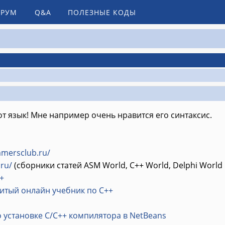
РУМ
Q&A
ПОЛЕЗНЫЕ КОДЫ
т язык! Мне например очень нравится его синтаксис.
mmersclub.ru/
.ru/
(сборники статей ASM World, C++ World, Delphi World и
+
итый онлайн учебник по C++
 установке C/C++ компилятора в NetBeans