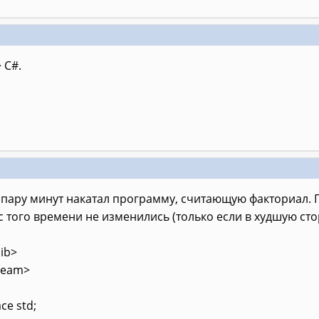
> C#.
 пару минут накатал программу, считающую факториал. П
с того времени не изменились (только если в худшую стор
lib>
tream>
ce std;