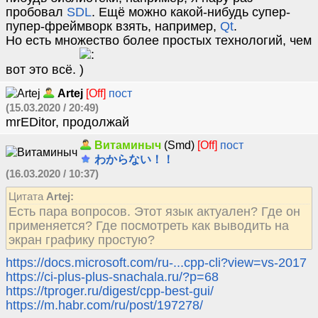
пробовал
SDL
. Ещё можно какой-нибудь супер-
пупер-фреймворк взять, например,
Qt
.
Но есть множество более простых технологий, чем
вот это всё.
Artej
[Off]
пост
(15.03.2020 / 20:49)
mrEDitor, продолжай
Витаминыч
(Smd)
[Off]
пост
わからない！！
(16.03.2020 / 10:37)
Цитата
Artej:
Есть пара вопросов. Этот язык актуален? Где он
применяется? Где посмотреть как выводить на
экран графику простую?
https://docs.microsoft.com/ru-...cpp-cli?view=vs-2017
https://ci-plus-plus-snachala.ru/?p=68
https://tproger.ru/digest/cpp-best-gui/
https://m.habr.com/ru/post/197278/