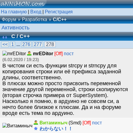
На главную
|
Вход
|
Регистрация
Форум
Разработка
C/C++
Активность
C / C++
<<
1
...
276
277
278
mrEDitor
[Off]
пост
(6.02.2020 / 19:23)
В чистом си есть функции strcpy и strncpy для
копирования строки или её префикса заданной
длины, соответственно.
В плюсах можно просто присвоить переменной
значение другой переменной, строки скопируются
(вторая строчка примера от SuperSystem).
Насколько я помню, в ардуино не совсем си, а
нечто более близкое к плюсам. Да и на форуме
вроде есть тема по ардуино.
Витаминыч
(Smd)
[Off]
пост
わからない！！