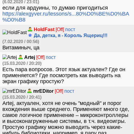
(6.02.2020 / 23:01)
если для ардуины, то думаю пригодиться
https://alexgyver.ru/lessons/s...80%D0%BE%D0%BA
%D0%B8
HoldFast
[Off]
пост
Да, детка, я - Король Ящериц!!!
(7.02.2020 / 00:56)
Витаминыч, ца
Artej
[Off]
пост
(15.03.2020 / 20:20)
Есть пара вопросов. Этот язык актуален? Где он
применяется? Где посмотреть как выводить на
экран графику простую?
mrEDitor
[Off]
пост
(15.03.2020 / 20:41)
Artej, актуален, хотя не очень "модный" и порог
вхождения выше среднего. Применяют много где,
самое логичное применение – микроконтроллеры
и высоконагруженные системы, в т.ч. видеоигры.
Простую графику можно выводить через какие-
нибудь библиотеки, например, я пару раз