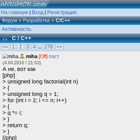
На главную
|
Вход
|
Регистрация
Форум
Разработка
C/C++
Активность
C / C++
<<
1
2
3
4
...
278
>>
miha
[Off]
пост
(4.04.2010 / 21:53)
А не, вот как
[php]
> unsigned long factorial(int n)
> {
> unsigned long q = 1;
> for (int i = 2; i <= n; i++)
> {
> q *= i;
> }
> return q;
> }
[/php]