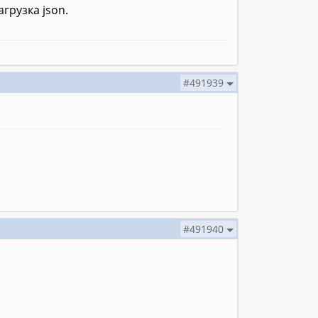
грузка json.
#491939
#491940