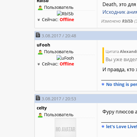
RblSb
Death, это дл
Пользователь
Исходник ани
Сейчас:
Offline
Изменено
RblSb
(3
3.08.2017 / 20:48
uFooh
Пользователь
Цитата
Alexand
Вы уже видел
Сейчас:
Offline
И правда, кто 
________________
No thing is pe
3.08.2017 / 20:53
celty
Фуру плюсов 
Пользователь
________________
let's Love Live