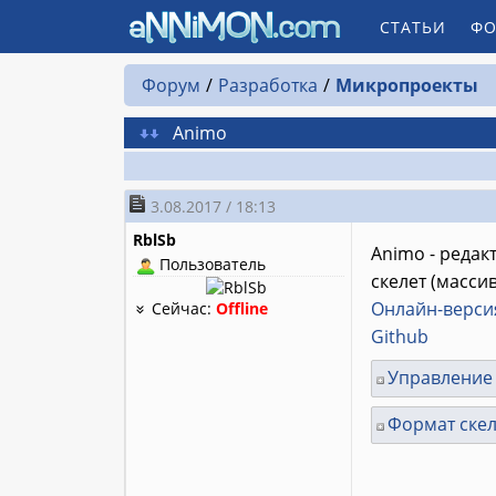
СТАТЬИ
ФО
Форум
Разработка
Микропроекты
Animo
3.08.2017 / 18:13
RblSb
Animo - редак
Пользователь
скелет (масси
Онлайн-верси
Сейчас:
Offline
Github
Управление
Формат скел