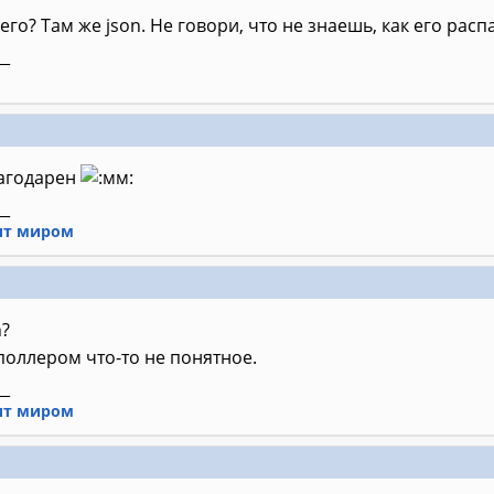
чего? Там же json. Не говори, что не знаешь, как его расп
__
лагодарен
__
ит миром
n?
поллером что-то не понятное.
__
ит миром