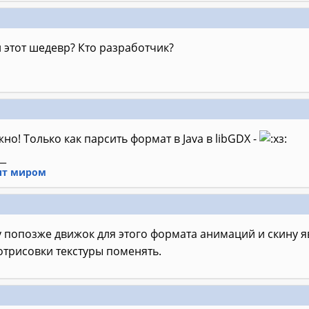
 этот шедевр? Кто разработчик?
но! Только как парсить формат в Java в libGDX -
__
ит миром
 попозже движок для этого формата анимаций и скину я
отрисовки текстуры поменять.