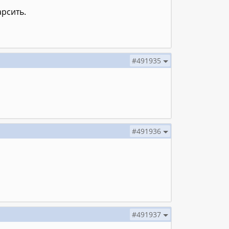
арсить.
#491935
#491936
#491937