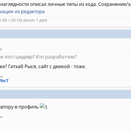
я наглядности описал личные типы из кода. Сохранение/за
мации из редактора
.08 / 20:16) (всего 1 раз)
r:
и этот шедевр? Кто разработчик?
же? Гитхаб Рыся, сайт с демкой - тоже.
__
rfecT
автору в профиль
__
!