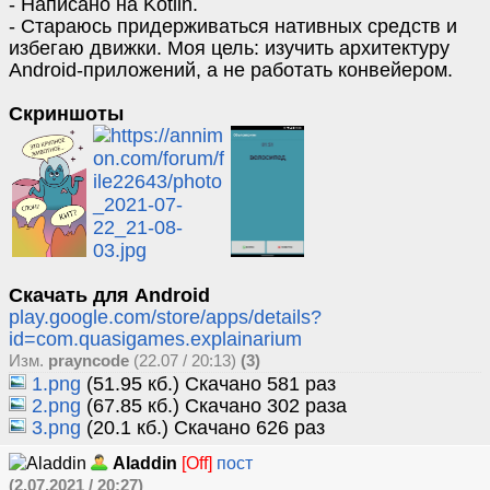
- Написано на Kotlin.
- Стараюсь придерживаться нативных средств и
избегаю движки. Моя цель: изучить архитектуру
Android-приложений, а не работать конвейером.
Скриншоты
Скачать для Android
play.google.com/store/apps/details?
id=com.quasigames.explainarium
Изм.
prayncode
(22.07 / 20:13)
(3)
1.png
(51.95 кб.) Скачано 581 раз
2.png
(67.85 кб.) Скачано 302 раза
3.png
(20.1 кб.) Скачано 626 раз
Aladdin
[Off]
пост
(2.07.2021 / 20:27)