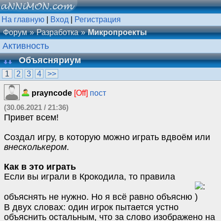
На главную
|
Вход
|
Регистрация
Форум
Разработка
Микропроекты
Активность
Объясняриум
1
2
3
4
>>
prayncode
[Off]
пост
(30.06.2021 / 21:36)
Привет всем!
Создал игру, в которую можно играть вдвоём или
внесколькером
.
Как в это играть
Если вы играли в Крокодила, то правила
объяснять не нужно. Но я всё равно объясню
В двух словах: один игрок пытается устно
объяснить остальным, что за слово изображено на