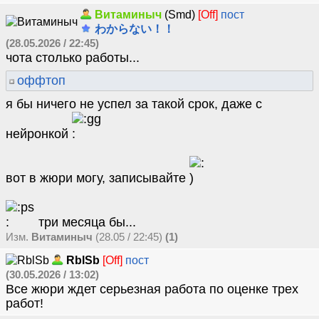
Витаминыч
(Smd)
[Off]
пост
わからない！！
(28.05.2026 / 22:45)
чота столько работы...
оффтоп
я бы ничего не успел за такой срок, даже с
нейронкой
вот в жюри могу, записывайте
три месяца бы...
Изм.
Витаминыч
(28.05 / 22:45)
(1)
RblSb
[Off]
пост
(30.05.2026 / 13:02)
Все жюри ждет серьезная работа по оценке трех
работ!