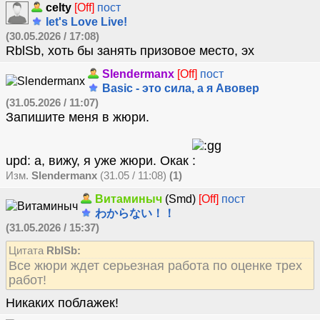
celty
[Off]
пост
let's Love Live!
(30.05.2026 / 17:08)
RblSb, хоть бы занять призовое место, эх
Slendermanx
[Off]
пост
Basic - это сила, а я Авовер
(31.05.2026 / 11:07)
Запишите меня в жюри.
upd: а, вижу, я уже жюри. Окак
Изм.
Slendermanx
(31.05 / 11:08)
(1)
Витаминыч
(Smd)
[Off]
пост
わからない！！
(31.05.2026 / 15:37)
Цитата
RblSb:
Все жюри ждет серьезная работа по оценке трех
работ!
Никаких поблажек!