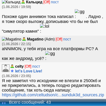
Кальцид
[Off]
пост
(1.06.2026 / 19:59)
Похоже один аннимон тока написал
. Ладно ,
я тоже скоро выложу, дописываю что бы не был
"симулятор камня"
Magatino
(Adm)
[Off]
пост
(1.06.2026 / 22:15)
aNNiMON, у тебя игра на все платформы PC? А
как же андроид, усё?
celty
[Off]
пост
let's Love Live!
(1.06.2026 / 23:05)
Я не заметил что исходники не влезли в 2500кб и
не прикрепились, а теперь поздно редактировать
сообщение, так хоть сюда напишу:
https://github.com/celtudson/c...sunduk3d_sources.zip
Всего сообщений: 43