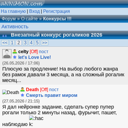
На главную
|
Вход
|
Регистрация
Форум
О сайте
Конкурсы !!!
Активность
Внезапный конкурс рогаликов 2026
<<
1
2
3
4
5
>>
celty
[Off]
пост
let's Love Live!
(26.05.2026 / 17:06)
Плюсую за продление! На выбор любого жанра
без рамок давали 3 месяца, а на сложный рогалик
месяц...
Death
[Off]
пост
Смерть правит миром
(27.05.2026 / 21:15)
Я дал нейронке задание, сделать супер пупер
рогали только 2 минуты назад, фурычит, пашет,
наблюдаю