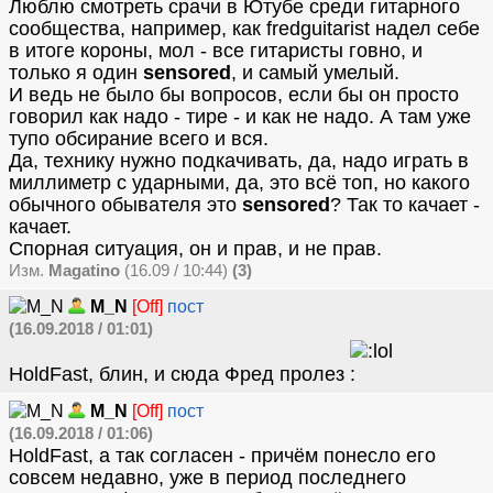
Люблю смотреть срачи в Ютубе среди гитарного
сообщества, например, как fredguitarist надел себе
в итоге короны, мол - все гитаристы говно, и
только я один
sensored
, и самый умелый.
И ведь не было бы вопросов, если бы он просто
говорил как надо - тире - и как не надо. А там уже
тупо обсирание всего и вся.
Да, технику нужно подкачивать, да, надо играть в
миллиметр с ударными, да, это всё топ, но какого
обычного обывателя это
sensored
? Так то качает -
качает.
Спорная ситуация, он и прав, и не прав.
Изм.
Magatino
(16.09 / 10:44)
(3)
M_N
[Off]
пост
(16.09.2018 / 01:01)
HoldFast, блин, и сюда Фред пролез
M_N
[Off]
пост
(16.09.2018 / 01:06)
HoldFast, а так согласен - причём понесло его
совсем недавно, уже в период последнего