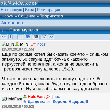
На главную
|
Вход
|
Регистрация
Форум
Общение
Творчество
Активность
Своя музыка
<<
1
...
64
65
66
67
>>
M_N
[Off]
пост
(15.09.2018 / 21:55)
Еще по форме хотел бы сказать кое-что – слишком
затянуто. 50 секунд идет бочка с какой-то
перкуссией непонятной, а желание выключить
трек возникает секунд через 15-20.
Что-то новое подключать к аранжу надо хотя бы
каждые 8 тактов, иначе будет скучно, однообразно
и затянуто. Ну и не забываем про саунддизайн.
HoldFast
[Off]
пост
Да, детка, я - Король Ящериц!!!
(16.09.2018 / 00:52)