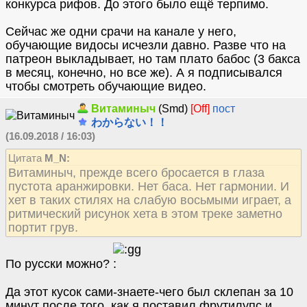
конкурса рифов. До этого было ещё терпимо.
Сейчас же одни срачи на канале у него,
обучающие видосы исчезли давно. Разве что на
патреон выкладывает, но там плато бабос (3 бакса
в месяц, конечно, но все же). А я подписывался
чтобы смотреть обучающие видео.
Витаминыч
(Smd)
[Off]
пост
わからない！！
(16.09.2018 / 16:03)
Цитата
M_N:
Витаминыч, прежде всего бросается в глаза
пустота аранжировки. Нет баса. Нет гармонии. И
хет в таких стилях на слабую восьмыми играет, а
ритмический рисунок хета в этом треке заметно
портит грув.
По русски можно?
Да этот кусок сами-знаете-чего был склепан за 10
минут после того, как я поставил фрутилупс и