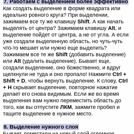
7. Работаем с выделением более эффективно
Как создать выделение в форме квадрата или
идеально ровного круга? При выделении,
зажимаем все ту же клавишу
Shift
. А как начать
выделять от центра? Зажимаем клавишу
Alt
, и
выделение пойдет от центра, а не от угла. А если
уже создали выделенную область, но чуть-чуть
что-то мешает или нужно еще выделить?
Зажимаем все те же
Shift
(добавить выделение)
или
Alt
(удалить выделение). Бывает еще,
создали выделение, оно божественно, и вдруг
щелкнули не туда и оно пропало! Нажмите
Ctrl +
Shift + D
, чтобы вернуть выделение. К слову,
Ctrl
+ H
скрывает выделение, повторное нажатие
делает его снова видимым. Если же во время
выделения вам нужно переместить область до
того, как вы отпустите
ЛКМ
, зажмите пробел и
тащите выделение в нужное место.
8. Выделение нужного слоя
Бывает, поместили на новый слой огромное