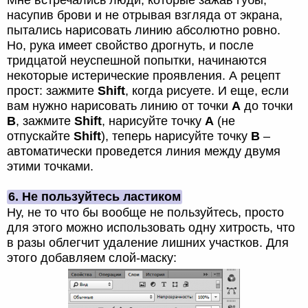
насупив брови и не отрывая взгляда от экрана,
пытались нарисовать линию абсолютно ровно.
Но, рука имеет свойство дрогнуть, и после
тридцатой неуспешной попытки, начинаются
некоторые истерические проявления. А рецепт
прост: зажмите
Shift
, когда рисуете. И еще, если
вам нужно нарисовать линию от точки
A
до точки
B
, зажмите
Shift
, нарисуйте точку
A
(не
отпускайте
Shift
), теперь нарисуйте точку
B
–
автоматически проведется линия между двумя
этими точками.
6. Не пользуйтесь ластиком
Ну, не то что бы вообще не пользуйтесь, просто
для этого можно использовать одну хитрость, что
в разы облегчит удаление лишних участков. Для
этого добавляем слой-маску: