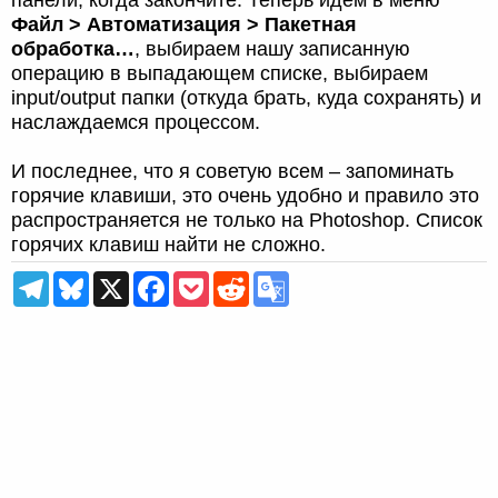
Файл > Автоматизация > Пакетная
обработка…
, выбираем нашу записанную
операцию в выпадающем списке, выбираем
input/output папки (откуда брать, куда сохранять) и
наслаждаемся процессом.
И последнее, что я советую всем – запоминать
горячие клавиши, это очень удобно и правило это
распространяется не только на Photoshop. Список
горячих клавиш найти не сложно.
T
B
X
F
P
R
G
e
l
a
o
e
o
l
u
c
c
d
o
e
e
e
k
d
g
g
s
b
e
i
l
r
k
o
t
t
e
a
y
o
T
m
k
r
a
n
s
l
a