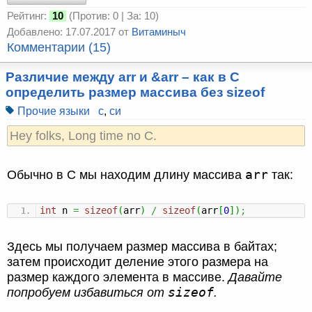
Рейтинг:
10
(Против: 0 | За: 10)
Добавлено: 17.07.2017 от
Витаминыч
Комментарии (15)
Различие между arr и &arr – как в C
определить размер массива без sizeof
Прочие языки
c
,
си
Hey folks, Long time no C.
arr
Обычно в C мы находим длину массива
так:
int
n
=
sizeof
(
arr
)
/
sizeof
(
arr
[
0
]
)
;
Здесь мы получаем размер массива в байтах;
затем происходит деление этого размера на
размер каждого элемента в массиве.
Давайте
sizeof
попробуем избавиться от
.