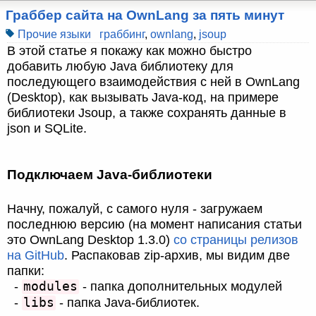
Граббер сайта на OwnLang за пять минут
Прочие языки
граббинг
,
ownlang
,
jsoup
В этой статье я покажу как можно быстро
добавить любую Java библиотеку для
последующего взаимодействия с ней в OwnLang
(Desktop), как вызывать Java-код, на примере
библиотеки Jsoup, а также сохранять данные в
json и SQLite.
Подключаем Java-библиотеки
Начну, пожалуй, с самого нуля - загружаем
последнюю версию (на момент написания статьи
это OwnLang Desktop 1.3.0)
со страницы релизов
на GitHub
. Распаковав zip-архив, мы видим две
папки:
modules
-
- папка дополнительных модулей
libs
-
- папка Java-библиотек.