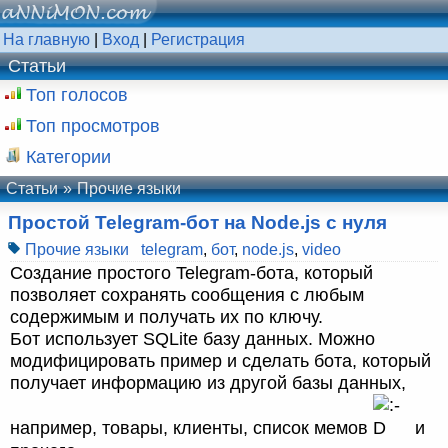
На главную
|
Вход
|
Регистрация
Статьи
Топ голосов
Топ просмотров
Категории
Статьи
Прочие языки
Простой Telegram-бот на Node.js с нуля
Прочие языки
telegram
,
бот
,
node.js
,
video
Создание простого Telegram-бота, который
позволяет сохранять сообщения с любым
содержимым и получать их по ключу.
Бот использует SQLite базу данных. Можно
модифицировать пример и сделать бота, который
получает информацию из другой базы данных,
например, товары, клиенты, список мемов
и