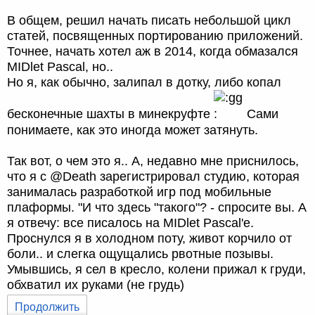
В общем, решил начать писать небольшой цикл
статей, посвященных портированию приложений.
Точнее, начать хотел аж в 2014, когда обмазался
MIDlet Pascal, но..
Но я, как обычно, залипал в дотку, либо копал
бесконечные шахты в минекруфте
Сами
понимаете, как это иногда может затянуть.
Так вот, о чем это я.. А, недавно мне приснилось,
что я с @Death зарегистрировал студию, которая
занималась разработкой игр под мобильные
плаформы. "И что здесь "такого"? - спросите вы. А
я отвечу: все писалось на MIDlet Pascal'e.
Проснулся я в холодном поту, живот корчило от
боли.. и слегка ощущались рвотные позывы.
Умывшись, я сел в кресло, колени прижал к груди,
обхватил их руками (не грудь)
Продолжить