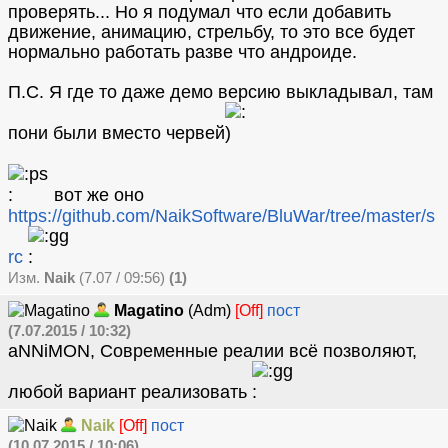
проверять... Но я подумал что если добавить
движение, анимацию, стрельбу, то это все будет
нормально работать разве что андроиде.
П.С. Я где то даже демо версию выкладывал, там
пони были вместо червей
вот же оно
https://github.com/NaikSoftware/BluWar/tree/master/s
rc
Изм.
Naik
(7.07 / 09:56)
(1)
Magatino
(Adm)
[Off]
пост
(7.07.2015 / 10:32)
aNNiMON, Современные реалии всё позволяют,
любой вариант реализовать
Naik
[Off]
пост
(10.07.2015 / 10:06)