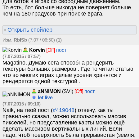
для ботов в играх со свободным движением.
То есть, бот больше никогда не повернет больше
чем на 180 градусов при поиске врага.
Открыть спойлер
Изм.
RblSb
(7.07 / 06:50)
(1)
Korvin
[Off]
пост
(7.07.2015 / 07:57)
Magatino, Думаю сега способна рендерить
текстуры больших размеров . Где то читал статью
что во многих играх целые уровни хранятся и
рендерятся одной текстурой .
aNNiMON
(SV!)
[Off]
пост
let live
(7.07.2015 / 09:10)
Naik, на твой пост (
#419048
) отвечу, как ты
правильно сказал, можно использовать массив
пикселей, но представление карты можно ещё
сделать массивом вертикальных линий. Если
надо, чтоб поверхность была прерывистая (земля,