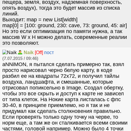
пещера, земля, воздух, надземная поверхность,
опять воздух), тогда это будет массив из списка
линий.
Выходит: map = new List[width]
map[0] = [100: ground, 230: cave, 73: ground, 45: air]
Но это если оптимизация по памяти нужна, а так
массив W x H можно делать, современные реалии
это позволяют.
Naik
[Off]
пост
(7.07.2015 / 09:46)
aNNiMON, я пытался сделать примерно так, взял
просто нарисовал черно белую карту, в коде
разбил ее на квадраты 72х72, и получил тайлы
воздуха, ландшафта, и смешанные, которые
отрисовал попиксельно в Image. Создал обертку,
чтобы это все скрыть и доступ к карте не зависел
от типа клеток. На Нокие карта листалась с фпс
30-40, в принципе приемлемо, но я так и не
придумал как сделать столкновения правильно.
Если проверять только одну точку на черве, то
норм еще, а там же он сталкивается всеми своими
частями, головой например. Можно было 4 точки