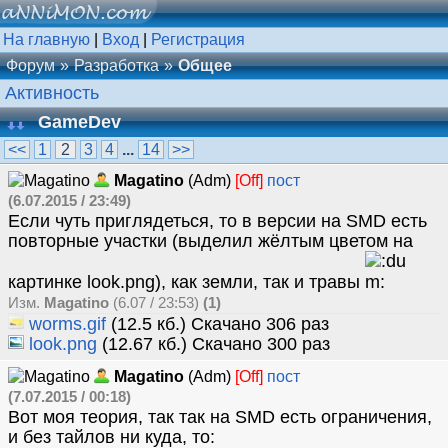
На главную
|
Вход
|
Регистрация
Форум
Разработка
Общее
Активность
GameDev
<<
1
2
3
4
...
14
>>
Magatino
(Adm)
[Off]
пост
(6.07.2015 / 23:49)
Если чуть приглядеться, то в версии на SMD есть
повторные участки (выделил жёлтым цветом на
картинке look.png), как земли, так и травы
Изм.
Magatino
(6.07 / 23:53)
(1)
worms.gif
(12.5 кб.) Скачано 306 раз
look.png
(12.67 кб.) Скачано 300 раз
Magatino
(Adm)
[Off]
пост
(7.07.2015 / 00:18)
Вот моя теория, так так на SMD есть ограничения,
и без тайлов ни куда, то: