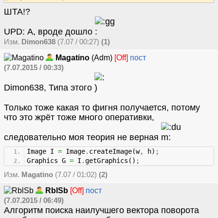
ШТА!?
UPD: А, вроде дошло
Изм.
Dimon638
(7.07 / 00:27)
(1)
Magatino
(Adm)
[Off]
пост
(7.07.2015 / 00:33)
Dimon638, Типа этого
Только тоже какая то фигня получается, потому
что это жрёт тоже много оперативки,
следовательно моя теория не верная
Image I
=
Image
.
createImage
(
w
,
h
)
;
Graphics G
=
I
.
getGraphics
(
)
;
Изм.
Magatino
(7.07 / 01:02)
(2)
RblSb
[Off]
пост
(7.07.2015 / 06:49)
Алгоритм поиска наилучшего вектора поворота