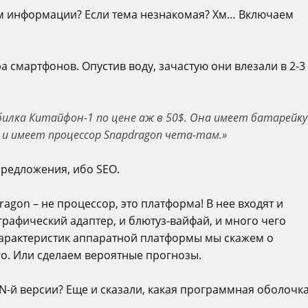
ием информации? Если тема незнакомая? Хм… Включаем
а смартфонов. Опустив воду, зачастую они влезали в 2-3
билка Китайфон-1 по цене аж в 50$. Она имеет батарейку
1 и имеет процессор Snapdragon чета-там.»
 предложения, ибо SEO.
ragon – не процессор, это платформа! В нее входят и
графический адаптер, и блютуз-вайфай, и много чего
 характеристик аппаратной платформы мы скажем о
о. Или сделаем вероятные прогнозы.
N-й версии? Еще и сказали, какая программная оболочк