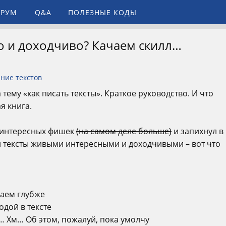
РУМ
Q&A
ПОЛЕЗНЫЕ КОДЫ
но и доходчиво? Качаем скилл…
ание текстов
 тему «как писать тексты». Краткое руководство. И что
я книга.
5 интересных фишек
(на самом деле больше)
и запихнул в
и тексты живыми интересными и доходчивыми – вот что
паем глубже
одой в тексте
… Хм… Об этом, пожалуй, пока умолчу