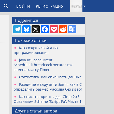
ВОЙТИ
РЕГИСТРАЦИЯ
Поделиться
T
B
X
F
P
R
G
e
l
a
o
e
o
l
u
c
c
d
o
e
e
e
k
d
g
Похожие статьи
g
s
b
e
i
l
r
k
o
t
t
e
Как создать свой язык
a
y
o
T
программирования
m
k
r
a
java.util.concurrent
n
ScheduledThreadPoolExecutor как
s
замена классу Timer
l
a
Статистика. Как описывать данные
t
e
Различие между arr и &arr – как в C
определить размер массива без sizeof
Как писать скрипты для Gimp 2.x?
Осваиваем Scheme (Script-Fu). Часть 1.
Другие статьи автора