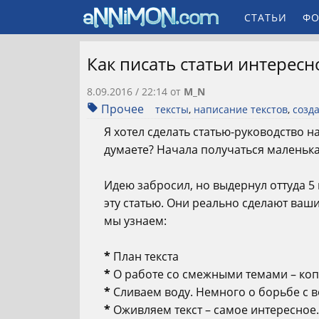
СТАТЬИ
ФО
Как писать статьи интерес
8.09.2016 / 22:14
от
M_N
Прочее
тексты
,
написание текстов
,
созд
Я хотел сделать статью-руководство на
думаете? Начала получаться маленька
Идею забросил, но выдернул оттуда 
эту статью. Они реально сделают ваш
мы узнаем:
*
План текста
*
О работе со смежными темами – ко
*
Сливаем воду. Немного о борьбе с в
*
Оживляем текст – самое интересное