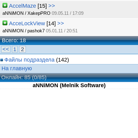
AccelMaze
[15]
>>
aNNiMON / XakepPRO
09.05.11 / 17:09
AcceLockView
[14]
>>
aNNiMON / pashok7
05.01.11 / 20:51
Всего: 18
<<
1
2
Файлы подраздела
(142)
На главную
Онлайн: 85
(0/85)
aNNiMON (Melnik Software)