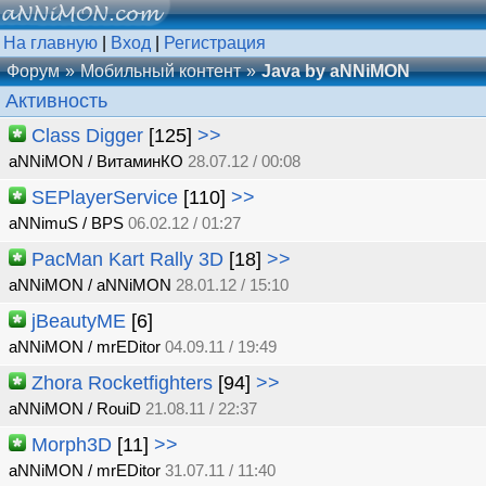
На главную
|
Вход
|
Регистрация
Форум
Мобильный контент
Java by aNNiMON
Активность
Class Digger
[125]
>>
aNNiMON / ВитаминКО
28.07.12 / 00:08
SEPlayerService
[110]
>>
aNNimuS / BPS
06.02.12 / 01:27
PacMan Kart Rally 3D
[18]
>>
aNNiMON / aNNiMON
28.01.12 / 15:10
jBeautyME
[6]
aNNiMON / mrEDitor
04.09.11 / 19:49
Zhora Rocketfighters
[94]
>>
aNNiMON / RouiD
21.08.11 / 22:37
Morph3D
[11]
>>
aNNiMON / mrEDitor
31.07.11 / 11:40