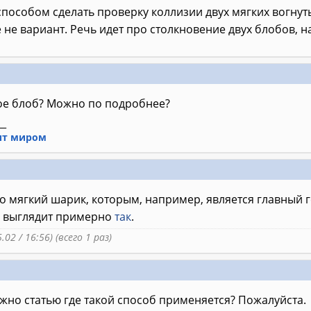
пособом сделать проверку коллизии двух мягких вогнут
не вариант. Речь идет про столкновение двух блобов, 
кое блоб? Можно по подробнее?
__
ит миром
то мягкий шарик, которым, например, является главный 
а выглядит примерно
так
.
.02 / 16:56) (всего 1 раз)
ожно статью где такой способ применяется? Пожалуйста.