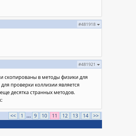
#481918
#481921
ами скопированы в методы физики для
я для проверки коллизии является
 еще десятка странных методов.
<<
1
...
9
10
11
12
13
14
>>