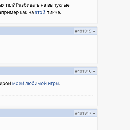
ых тел? Разбивать на выпуклые
например как на
этой
пикче.
#481915
#481916
герой
моей любимой игры
.
#481917