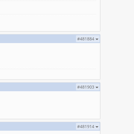
#481884
#481903
#481914