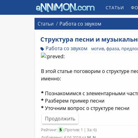
СТАТЬИ
ФО
Статьи
Работа со звуком
Структура песни и музыкаль
Работа со звуком
мотив
,
фраза
,
предло
В этой статье поговорим о структуре п
именно:
*
Познакомимся с элементарными час
*
Разберем пример песни
*
Уточним вопрос о структуре песни
Продолжить
Рейтинг:
5
(Против: 1 | За: 6)
Добавлено: 6.04.2019 от
M_N