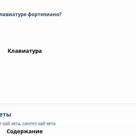
клавиатуре фортепиано?
Клавиатура
хеты
е хай хета
,
синтез хай хета
Содержание