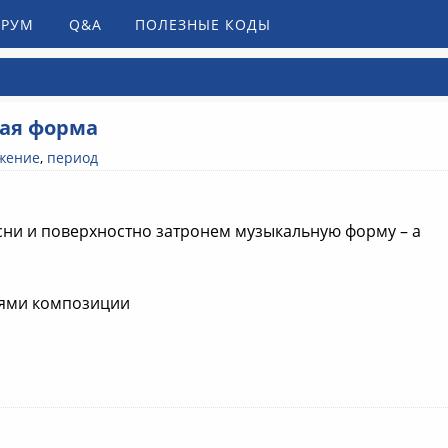
РУМ
Q&A
ПОЛЕЗНЫЕ КОДЫ
ная форма
жение
,
период
есни и поверхностно затронем музыкальную форму – а
тями композиции