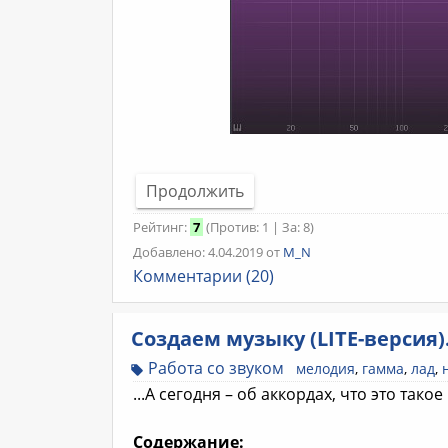
Продолжить
Рейтинг:
7
(Против: 1 | За: 8)
Добавлено: 4.04.2019 от
M_N
Комментарии (20)
Создаем музыку (LITE-версия).
Работа со звуком
мелодия
,
гамма
,
лад
,
...А сегодня – об аккордах, что это тако
Содержание: