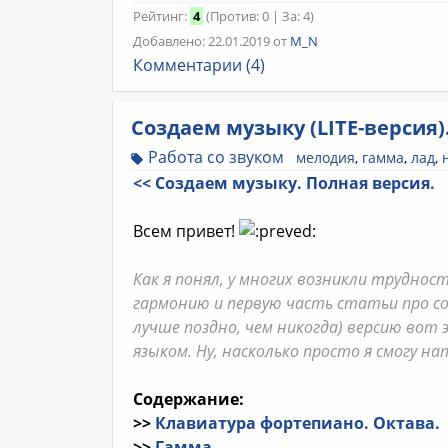
Рейтинг:
4
(Против: 0 | За: 4)
Добавлено: 22.01.2019 от
M_N
Комментарии (4)
Создаем музыку (LITE-версия).
Работа со звуком
мелодия
,
гамма
,
лад
,
<< Создаем музыку. Полная версия.
Всем привет!
Как я понял, у многих возникли трудно
гармонию и первую часть статьи про соз
лучше поздно, чем никогда) версию вот
языком. Ну, насколько просто я смогу на
Содержание:
>>
Клавиатура фортепиано. Октава.
>>
Гамма.