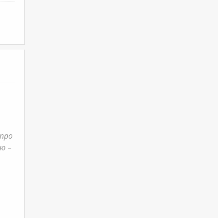
 про
ю –