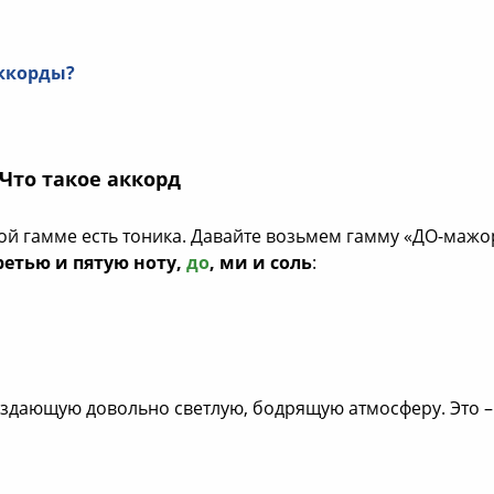
ккорды?
Что такое аккорд
дой гамме есть тоника. Давайте возьмем гамму «ДО-мажо
третью и пятую ноту,
до
, ми и соль
:
оздающую довольно светлую, бодрящую атмосферу. Это –